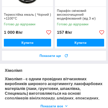
Парафін свічковий
Термостійка емаль ( Чорний )
високоочищений
+1100°С
модифікований (від 3 кг)
Готово до відправки
Готово до відправки
1 000
157
₴/кг
₴/кг
Купити
Купити
Показати ще
Хімолімп
Хімолімп - є одним провідних вітчизняних
виробників широкого асортименту лакофарбових
матеріалів (лаки, грунтовки, шпаклівка,
Спецемаль) виготовляються на основі
сополімерів вінілхлориду, алкідних, епоксидних,
поліуретанових і кремнійорганічних смол,
Показати все
полівінілацетату, Поливинилбутираль і інші.