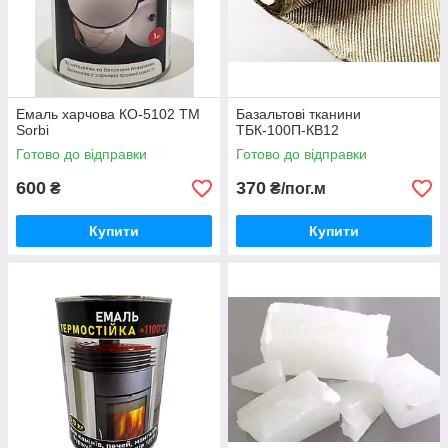
Емаль харчова КО-5102 TM
Базальтові тканини
Sorbi
ТБК-100П-КВ12
Готово до відправки
Готово до відправки
600
370
₴
₴/пог.м
Купити
Купити