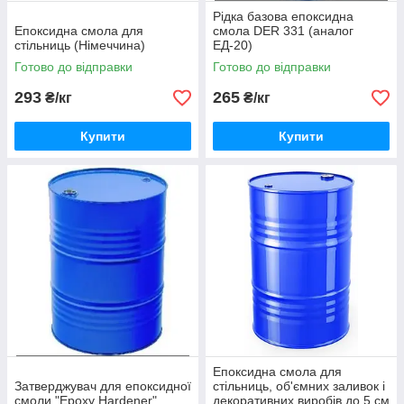
Рідка базова епоксидна
Епоксидна смола для
смола DER 331 (аналог
стільниць (Німеччина)
ЕД-20)
Готово до відправки
Готово до відправки
293
265
₴/кг
₴/кг
Купити
Купити
Епоксидна смола для
Затверджувач для епоксидної
стільниць, об'ємних заливок і
смоли "Epoxy Hardener"
декоративних виробів до 5 см