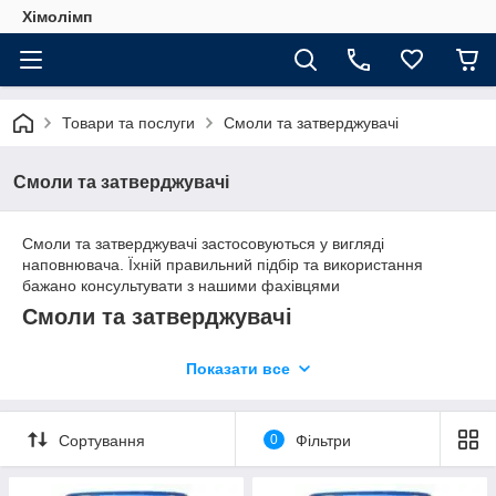
Хімолімп
Товари та послуги
Смоли та затверджувачі
Смоли та затверджувачі
Смоли та затверджувачі застосовуються у вигляді
наповнювача. Їхній правильний підбір та використання
бажано консультувати з нашими фахівцями
Смоли та затверджувачі
Епоксидні смоли
Показати все
Епоксидні гелькоути та затверджувачі
Епоксидні клеї
Сортування
0
Фільтри
Поліефіри та вінілові ефіри