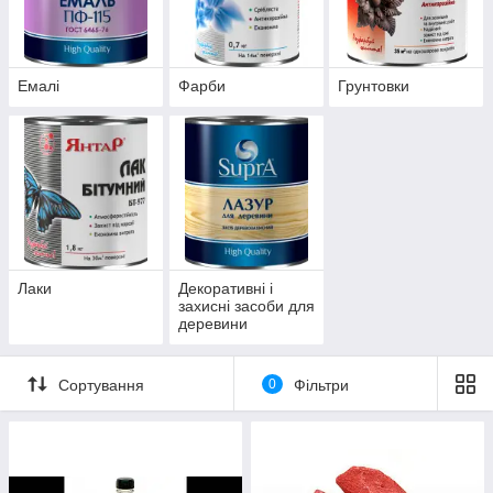
Емалі
Фарби
Грунтовки
Лаки
Декоративні і
захисні засоби для
деревини
Сортування
0
Фільтри