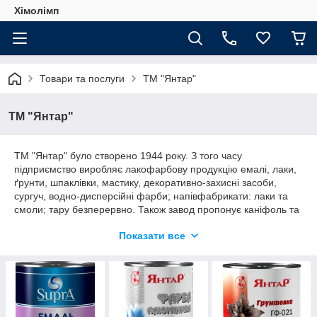
Хімолімп
Товари та послуги
ТМ "Янтар"
ТМ "Янтар"
ТМ "Янтар" було створено 1944 року. З того часу
підприємство виробляє лакофарбову продукцію емалі, лаки,
ґрунти, шпаклівки, мастику, декоративно-захисні засоби,
сургуч, водно-дисперсійні фарби; напівфабрикати: лаки та
смоли; тару безперервно. Також завод пропонує каніфоль та
продукти її переробки.
Показати все
У роботі заводу застосовуються найсучасніші технології
виробництва та використовуються власні лаки та смоли, що
дає великий контроль над якістю кінцевого продукту. Завод
має у своєму розпорядженні власну сертифіковану
лабораторію.