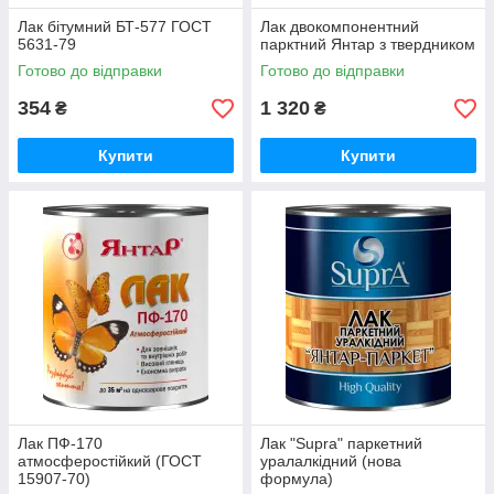
Лак бітумний БТ-577 ГОСТ
Лак двокомпонентний
5631-79
парктний Янтар з твердником
Готово до відправки
Готово до відправки
354
1 320
₴
₴
Купити
Купити
Лак ПФ-170
Лак "Supra" паркетний
атмосферостійкий (ГОСТ
уралалкідний (нова
15907-70)
формула)