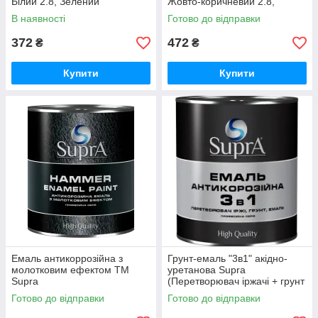
Білий 2.8, Зелений
Жовто-коричневий 2.8,
Червоно-коричневий
В наявності
Готово до відправки
372
472
₴
₴
Купити
Купити
Емаль антикоррозійна з
Грунт-емаль "3в1" акідно-
молотковим ефектом ТМ
уретанова Supra
Supra
(Перетворювач іржачі + грунт
+ емаль)
Готово до відправки
Готово до відправки