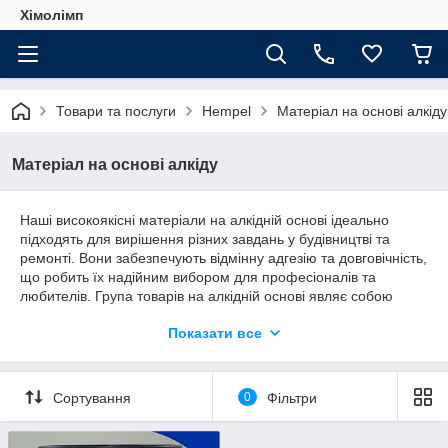
Хімолімп
Товари та послуги
Hempel
Матеріал на основі алкіду
Матеріал на основі алкіду
Наші високоякісні матеріали на алкідній основі ідеально
підходять для вирішення різних завдань у будівництві та
ремонті. Вони забезпечують відмінну адгезію та довговічність,
що робить їх надійним вибором для професіоналів та
любителів. Група товарів на алкідній основі являє собою
широкий спектр продукції, що включає фарби, лаки, грунти і
Показати все
безліч інших матеріалів, здатних поліпшити якість і
довговічність ваших проектів.
Сортування
0
Фільтри