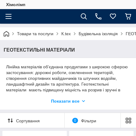
Хімолімп
Товари та послуги
К.tex
Будівельна ізоляція
ГЕО
ГЕОТЕКСТИЛЬНІ МАТЕРІАЛИ
Лінійка матеріалів об’єднана продуктами з широкою сферою
застосування: дорожні роботи, озеленення територій,
створення спортивних майданчиків та штучних водойм,
ландшафтний дизайн та архітектура. Геотекстильні
матеріали мають підвищену міцність на розрив і зручні в
експлуатації.
Показати все
Геотекстіль - це неткане голкопробивне полотно сірого
кольору із поліефірного волокна у зручному форматі рулону:
ширина полотна 1,5 м, а довжина рулону 50 пог. м (75
Сортування
0
Фільтри
м2)
ширина полотна 2,0 м, а довжина рулону 50 пог. м