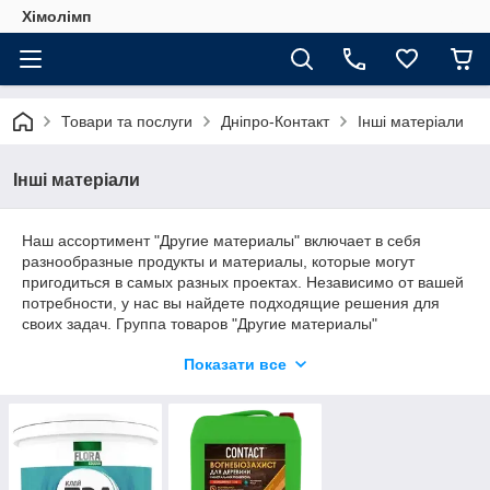
Хімолімп
Товари та послуги
Дніпро-Контакт
Інші матеріали
Інші матеріали
Наш ассортимент "Другие материалы" включает в себя
разнообразные продукты и материалы, которые могут
пригодиться в самых разных проектах. Независимо от вашей
потребности, у нас вы найдете подходящие решения для
своих задач. Группа товаров "Другие материалы"
предоставляет широкий выбор материалов, начиная от
Показати все
специализированных химических соединений и заканчивая
различными монтажными и строительными материалами.
Мы предлагаем разнообразные продукты, готовые помочь
вам успешно завершить ваш проект.