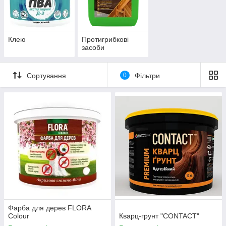
Клею
Протигрибкові
засоби
Сортування
0
Фільтри
Фарба для дерев FLORA
Сolour
Кварц-грунт "CONTACT"