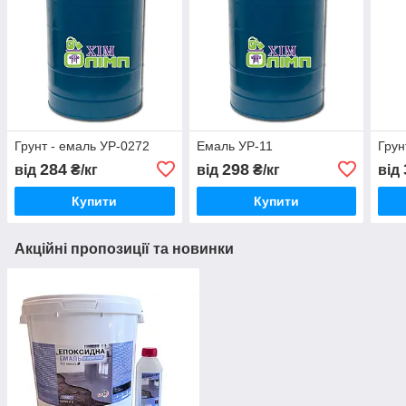
Грунт - емаль УР-0272
Емаль УР-11
Грун
284
298
від
₴/кг
від
₴/кг
від
Купити
Купити
Акційні пропозиції та новинки