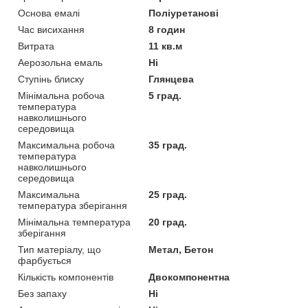
Основа емалі
Поліуретанові
Час висихання
8 годин
Витрата
11 кв.м
Аерозольна емаль
Ні
Ступінь блиску
Глянцева
Мінімальна робоча
5 град.
температура
навколишнього
середовища
Максимальна робоча
35 град.
температура
навколишнього
середовища
Максимальна
25 град.
температура зберігання
Мінімальна температура
20 град.
зберігання
Тип матеріалу, що
Метал, Бетон
фарбується
Кількість компонентів
Двокомпонентна
Без запаху
Ні