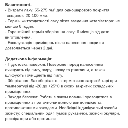
Властивості:
- Витрати лаку: 55-275 г/м² для одношарового покриття
товщиною 20-100 мкм.
- Термін життєздатності лаку після введення каталізатора: не
менше 8 годин.
- Гарантійний термін зберігання лаку: 6 місяців від дати
виготовлення.
- Експлуатація приміщень після нанесення покриття
дозволяється через 2 дні.
Додаткова інформація:
- Підготовка поверхні: Поверхню перед нанесенням
очищують від пилу, жиру, шлаку та ржавчини, а також
шліфують і очищають від пилу.
- Зберігання: Лак зберігають в герметично закритій тарі при
температурі від -20 до +25°C в сухих закритих складських
приміщеннях.
- Заходи безпеки: Роботи з лаком повинні проводитися в
приміщеннях з приточно-витяжною вентиляцією та
протипожежними заходами. Необхідні індивідуальні засоби
захисту: спеціальний одяг, гумові рукавички, захисні окуляри,
респіратори або протигази.