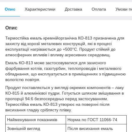
Опис
Характеристики
Доставка
Оплата
Умови п
Опис
Термостійка емаль кремнійорганічна КО-813 призначена для
захисту від корозії металевих конструкцій, які в процесі
експлуатації нагріваються до +500°С. Продукт стійкий до
атмосферних впливів і впливу агресивних середовищ.
Емаль КО-813 може застосовуватися для захисного
фарбування котлів, газотурбин, теплопроводів і металевого
обладнання, що експлуатується в приміщеннях з підвищеною
вологістю повітря.
Продукт поставляється у вигляді окремих компонентів – лаку
КО-815 й алюмінієвої пудри. Готується шляхом змішування в
пропорції 94:6 безпосередньо перед застосуванням.
Термостійка емаль КО-813 утворює на поверхні після
висихання гладку сріблясту плівку.
Найменування показників
Норма по ГОСТ 11066-74
Зовнішній вигляд
Після висихання емаль