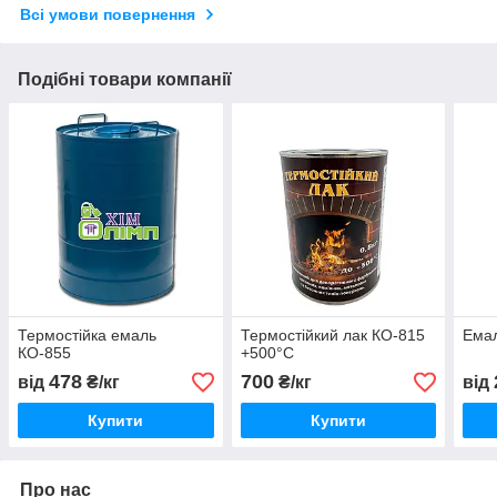
Всі умови повернення
Подібні товари компанії
Термостійка емаль
Термостійкий лак КО-815
Емал
КО-855
+500°С
478
700
від
₴/кг
₴/кг
від
Купити
Купити
Про нас