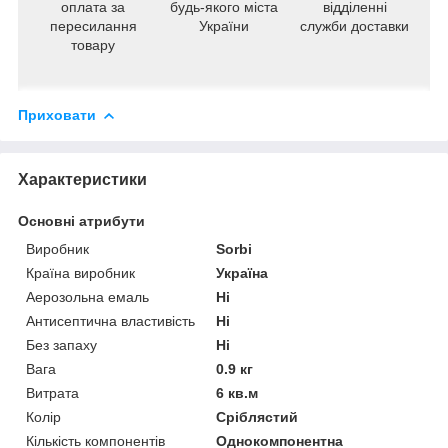
оплата за
будь-якого міста
відділенні
пересилання
України
служби доставки
товару
Приховати
Характеристики
Основні атрибути
Виробник
Sorbi
Країна виробник
Україна
Аерозольна емаль
Ні
Антисептична властивість
Ні
Без запаху
Ні
Вага
0.9 кг
Витрата
6 кв.м
Колір
Сріблястий
Кількість компонентів
Однокомпонентна