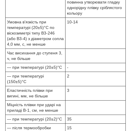
повинна утворювати гладку
однорідну плівку сріблястого
кольору
Умовна в'язкість при
10-14
температурі (20±5)°С по
віскозиметрі типу В3-246
(або В3-4) з діаметром сопла
4,0 мм, с, не менше
Час висихання до ступеня 3,
ч, не більше
— при температурі (20±5)°С
-
— при температурі
2
(150±5)°С
Еластичність плівки при
3
вигині, мм, не більше
Міцність плівки при ударі на
приладі В-1, см, не менше
— при температурі (20±2)°С
35
— після термообробки
15