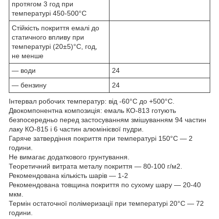
протягом 3 год при
температурі 450-500°С
Стійкість покриття емалі до
статичного впливу при
температурі (20±5)°С, год,
не менше
— води
24
— бензину
24
Інтервал робочих температур: від -60°С до +500°С.
Двокомпонентна композиція: емаль КО-813 готують
безпосередньо перед застосуванням змішуванням 94 частин
лаку КО-815 і 6 частин алюмінієвої пудри.
Гаряче затвердіння покриття при температурі 150°С — 2
години.
Не вимагає додаткового грунтування.
Теоретичний витрата металу покриття — 80-100 г/м
2
.
Рекомендована кількість шарів — 1-2
Рекомендована товщина покриття по сухому шару — 20-40
мкм.
Термін остаточної полімеризації при температурі 20°С — 72
години.