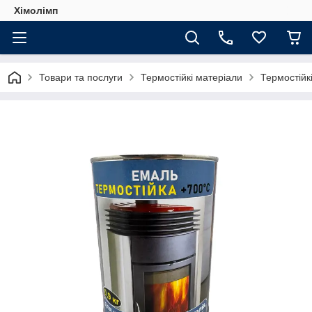
Хімолімп
Товари та послуги
Термостійкі матеріали
Термостійкі