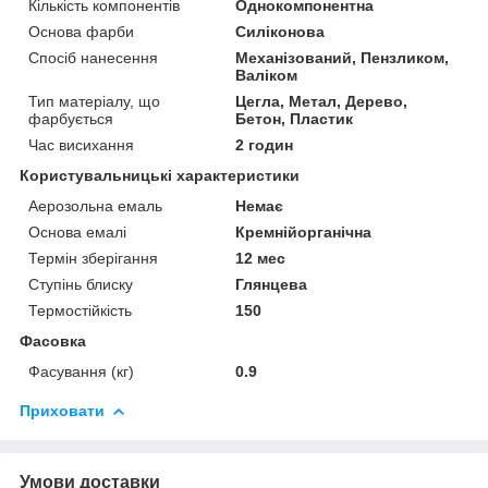
Кількість компонентів
Однокомпонентна
Основа фарби
Силіконова
Спосіб нанесення
Механізований, Пензликом,
Валіком
Тип матеріалу, що
Цегла, Метал, Дерево,
фарбується
Бетон, Пластик
Час висихання
2 годин
Користувальницькі характеристики
Аерозольна емаль
Немає
Основа емалі
Кремнійорганічна
Термін зберігання
12 мес
Ступінь блиску
Глянцева
Термостійкість
150
Фасовка
Фасування (кг)
0.9
Приховати
Умови доставки