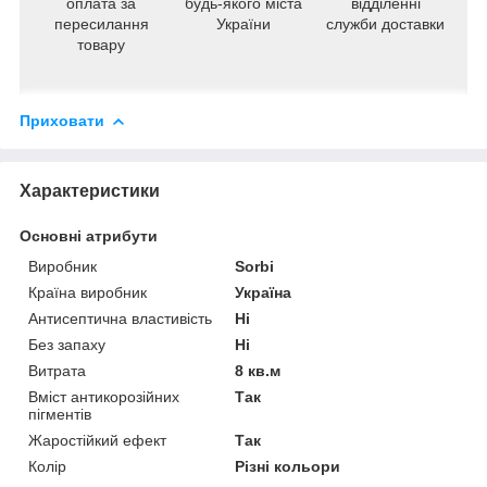
оплата за
будь-якого міста
відділенні
пересилання
України
служби доставки
товару
Приховати
Характеристики
Основні атрибути
Виробник
Sorbi
Країна виробник
Україна
Антисептична властивість
Ні
Без запаху
Ні
Витрата
8 кв.м
Вміст антикорозійних
Так
пігментів
Жаростійкий ефект
Так
Колір
Різні кольори