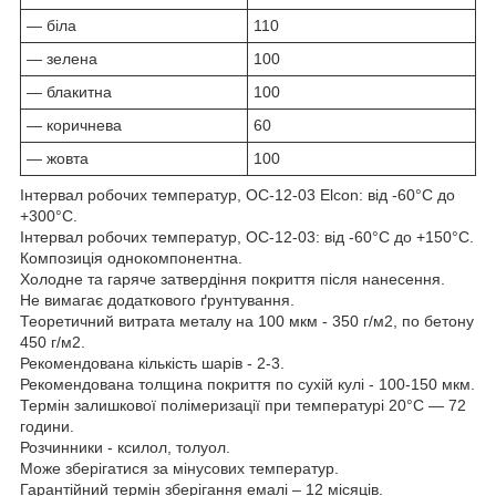
— біла
110
— зелена
100
— блакитна
100
— коричнева
60
— жовта
100
Інтервал робочих температур, ОС-12-03 Elcon: від -60°С до
+300°С.
Інтервал робочих температур, ОС-12-03: від -60°С до +150°С.
Композиція однокомпонентна.
Холодне та гаряче затвердіння покриття після нанесення.
Не вимагає додаткового ґрунтування.
Теоретичний витрата металу на 100 мкм - 350 г/м2, по бетону
450 г/м2.
Рекомендована кількість шарів - 2-3.
Рекомендована толщина покриття по сухій кулі - 100-150 мкм.
Термін залишкової полімеризації при температурі 20°С — 72
години.
Розчинники - ксилол, толуол.
Може зберігатися за мінусових температур.
Гарантійний термін зберігання емалі – 12 місяців.