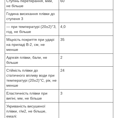
Ступінь перетирання, мкм,
60
не більше
Година висихання плівки до
ступеня 3
— при температурі (20±2)°З,
4,0
год, не більше
Міцність покриття при ударі
35
на приладі В-2, см, не
менше
Адгезія плівки, бали, не
2
більше
Стійкість плівки до
24
статичного впливу води при
температурі (20±2)°С, рік, не
менше
Еластичність плівки при
3
вигіні, мм, не більше
Укриваність висушеної
плівки, г/м
2
, не більше,
емалі: