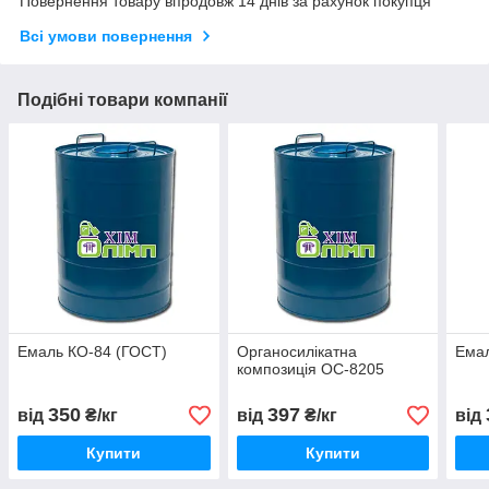
Повернення товару впродовж 14 днів за рахунок покупця
Всі умови повернення
Подібні товари компанії
Емаль КО-84 (ГОСТ)
Органосилікатна
Емал
композиція ОС-8205
350
397
від
₴/кг
від
₴/кг
від
Купити
Купити