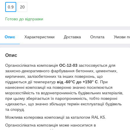
0.9
20
Готово до відправки
Опис
Характеристики
Доставка
Оплата
Умови п
Опис
Органосілікатна композиція
ОС-12-03
застосовується для
захисно-декоративного фарбування бетонних, цементних,
кирпичних, залізобетонних та інших поверхонь, що
піддаються дії температур
від -60°С до +150° С
. При
нанесенні композиції на поверхню значно посилюються
морозостійкість та водонепроникність будівельних матеріалів,
при цьому зберігається їх паропроникність, тобто поверхні
«дихають», що значно збільшує термін експлуатації будівель
та споруд.
Можлива колеровка композиції за каталогом RAL K5.
Органосілікатна композиція може наноситися в