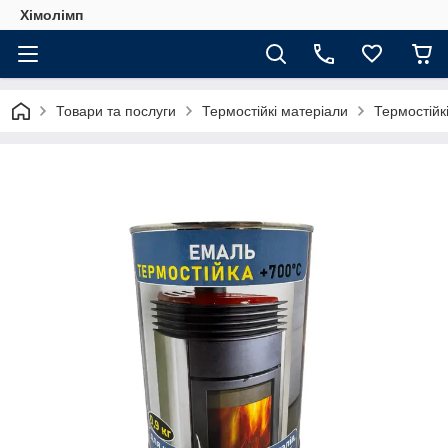
Хімолімп
Товари та послуги
Термостійкі матеріали
Термостійкі