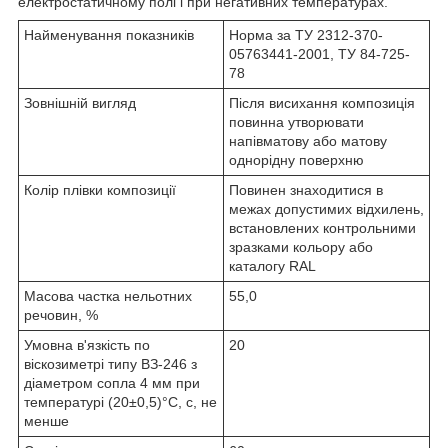
електростатичному полі і при негативних температурах.
Найменування показників
Норма за ТУ 2312-370-
05763441-2001, ТУ 84-725-
78
Зовнішній вигляд
Після висихання композиція
повинна утворювати
напівматову або матову
однорідну поверхню
Колір плівки композиції
Повинен знаходитися в
межах допустимих відхилень,
встановлених контрольними
зразками кольору або
каталогу RAL
Масова частка нельотних
55,0
речовин, %
Умовна в'язкість по
20
віскозиметрі типу ВЗ-246 з
діаметром сопла 4 мм при
температурі (20±0,5)°С, с, не
менше