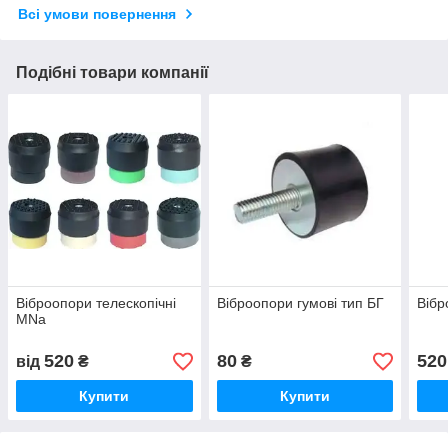
Всі умови повернення
Подібні товари компанії
Віброопори телескопічні
Віброопори гумові тип БГ
Вібр
MNa
520
80
520
від
₴
₴
Купити
Купити