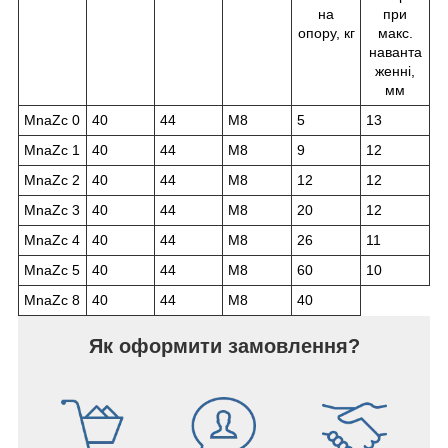
на
при
опору, кг
макс.
наванта
женні,
мм
MnaZc 0
40
44
М8
5
13
MnaZc 1
40
44
М8
9
12
MnaZc 2
40
44
М8
12
12
MnaZc 3
40
44
М8
20
12
MnaZc 4
40
44
М8
26
11
MnaZc 5
40
44
М8
60
10
MnaZc 8
40
44
М8
40
Як оформити замовлення?