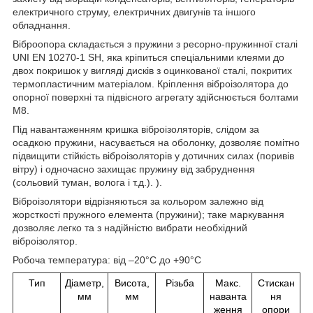
електричного струму, електричних двигунів та іншого
обладнання.
Віброопора складається з пружини з ресорно-пружинної сталі
UNI EN 10270-1 SH, яка кріпиться спеціальними клеями до
двох покришок у вигляді дисків з оцинкованої сталі, покритих
термопластичним матеріалом. Кріплення віброізолятора до
опорної поверхні та підвісного агрегату здійснюється болтами
М8.
Під навантаженням кришка віброізоляторів, слідом за
осадкою пружини, насувається на оболонку, дозволяє помітно
підвищити стійкість віброізоляторів у дотичних силах (поривів
вітру) і одночасно захищає пружину від забруднення
(сольовий туман, волога і т.д.). ).
Віброізолятори відрізняються за кольором залежно від
жорсткості пружного елемента (пружини); таке маркування
дозволяє легко та з надійністю вибрати необхідний
віброізолятор.
Робоча температура: від –20°C до +90°C
Тип
Діаметр,
Висота,
Різьба
Макс.
Стискан
мм
мм
наванта
ня
ження
опори