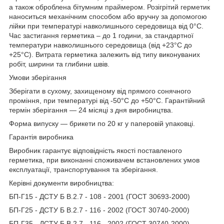
а також оброблена бітумним праймером. Розігрітий герметик
наноситься механічним способом або вручну за допомогою
лійки при температурі навколишнього середовища від 0°C.
Час застигання герметика – до 1 години, за стандартної
температури навколишнього середовища (від +23°C до
+25°C). Витрата герметика залежить від типу виконуваних
робіт, ширини та глибини швів.
Умови зберігання
Зберігати в сухому, захищеному від прямого сонячного
проміння, при температурі від -50°С до +50°С. Гарантійний
термін зберігання — 24 місяці з дня виробництва.
Форма випуску — брикети по 20 кг у паперовій упаковці.
Гарантія виробника
Виробник гарантує відповідність якості поставленого
герметика, при виконанні споживачем встановлених умов
експлуатації, транспортування та зберігання.
Керівні документи виробництва:
БП-Г15 - ДСТУ Б В.2.7 - 108 - 2001 (ГОСТ 30693-2000)
БП-Г25 - ДСТУ Б В.2.7 - 116 - 2002 (ГОСТ 30740-2000)
БП-Г35 - ДСТУ Б В.2.7 - 116 - 2002 (ГОСТ 30740-2000)