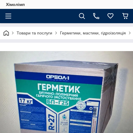
Хімолімп
Товари та послуги
Герметики, мастики, гідроізоляція