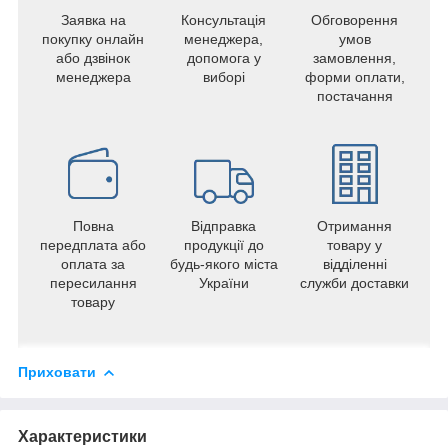
Заявка на
Консультація
Обговорення
покупку онлайн
менеджера,
умов
або дзвінок
допомога у
замовлення,
менеджера
виборі
форми оплати,
постачання
Повна
Відправка
Отримання
передплата або
продукції до
товару у
оплата за
будь-якого міста
відділенні
пересилання
України
служби доставки
товару
Приховати
Характеристики