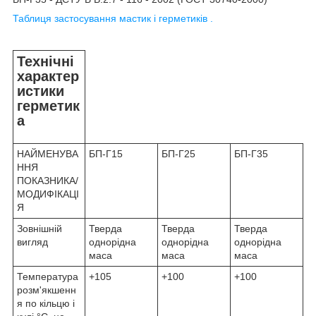
Таблиця застосування мастик і герметиків .
Технічні
характер
истики
герметик
а
НАЙМЕНУВА
БП-Г15
БП-Г25
БП-Г35
ННЯ
ПОКАЗНИКА/
МОДИФІКАЦІ
Я
Зовнішній
Тверда
Тверда
Тверда
вигляд
однорідна
однорідна
однорідна
маса
маса
маса
Температура
+105
+100
+100
розм'якшенн
я по кільцю і