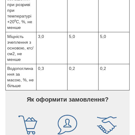
при розриві
при
температурі
+20⁰С, %, не
менше
Міцність
3,0
5,0
5,0
зчеплення з
основою, кгс/
см2, не
менше
Водопоглина
0,3
0,2
0,2
ння за
масою, %, не
більше
Як оформити замовлення?