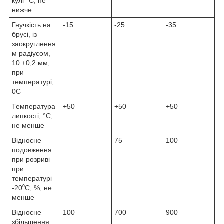
кулі °С, не
нижче
Гнучкість на
-15
-25
-35
брусі, із
заокруглення
м радіусом,
10 ±0,2 мм,
при
температурі,
0
С
Температура
+50
+50
+50
липкості, °С,
не менше
Відносне
—
75
100
подовження
при розриві
при
температурі
-20⁰С, %, не
менше
Відносне
100
700
900
збільшення