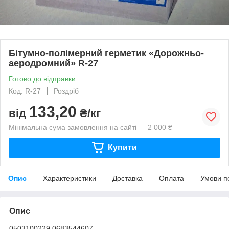
Бітумно-полімерний герметик «Дорожньо-
аеродромний» R-27
Готово до відправки
Код: R-27
Роздріб
133,20
від
₴/кг
Мінімальна сума замовлення на сайті — 2 000 ₴
Купити
Опис
Характеристики
Доставка
Оплата
Умови п
Опис
0503100229 0683544607