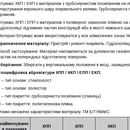
ітумакс ХКП / ЄКП є матеріалом з грубозернистим посипанням на ли
лаштування верхнього шару покрівельного килима. Грубозерниста 
роменів.
ітумакс ХПП / ЕПП є матеріалом з полімерної захисною плівкою на 
ідроізоляції підземних частин конструкцій або в якості нижнього ша
атеріал Бітумакс може вікорістовуватіся у всіх кліматичних зонах Ук
Призначення матеріалу:
Пристрій і ремонт покрівель. Гідроізоляц
посіб застосування: Матеріал наплавляється за допомогою газово
астик на попередньо підготовлену поверхню.
берігання:
Зберігати у вертикальному положенні в місці, захищено
озшифровка абревіатури ХПП / ХКП / ЕПП / ЕКП:
 – тип основи: стеклохолст
 – тип основи: поліестер
 – тип покриття: грубозерниста посипання (сланець)
 – тип покриття: поліетиленова плівка
ізико-механічні характеристики матеріалу ТМ БІТУМАКС
найменуванн
ХПП
ХПП
ХКП
я показника