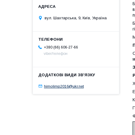
Б
в
п
вул. Шахтарська, 9, Київ, Україна
Б
г
М
+380 (66) 606-27-66
С
viber/телефон
м
З
Р
Х
himolimp2016@ukr.net
Е
К
П
Ф