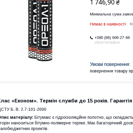
1 746,90 ₴
Мінімальна сума замов
Немає в наявності
К
+380 (66) 606-27-66
viber/телефон
повернення товару п
Клас «Економ». Термін служби до 15 років. Гарантія 
СТУ Б. В. 2.7-101-2000
пис матеріалу:
Бітумакс є гідроізоляційне полотно, що складаєть
торін наноситься бітумно-полімерне терпке. Має багаторічний дос
алобюджетних проектів.