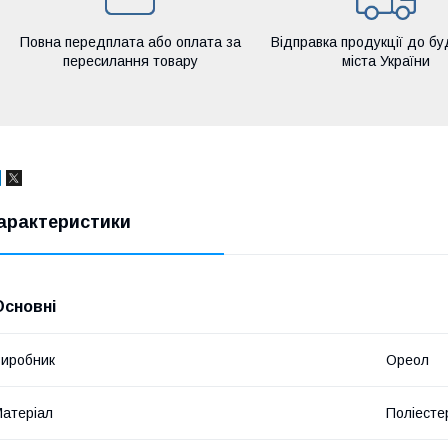
Повна передплата або оплата за
Відправка продукції до бу
пересилання товару
міста України
арактеристики
Основні
иробник
Ореол
атеріал
Поліесте