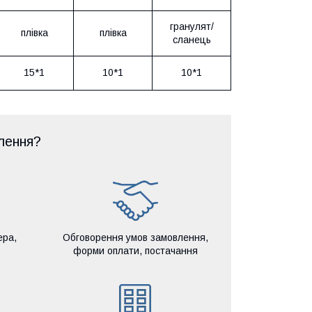
гранулят/
плівка
плівка
сланець
15*1
10*1
10*1
лення?
ера,
Обговорення умов замовлення,
форми оплати, постачання