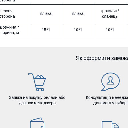
сторона
верхня
гранулят/
плівка
плівка
сторона
сланець
Довжина *
15*1
10*1
10*1
ширина, м
Як оформити замов
Заявка на покупку онлайн або
Консультація менедж
дзвінок менеджера
допомога у виборі