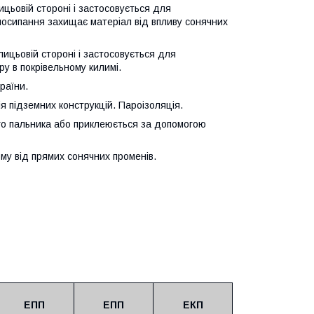
цьовій стороні і застосовується для
посипання захищає матеріал від впливу сонячних
лицьовій стороні і застосовується для
ру в покрівельному килимі.
раїни.
ія підземних конструкцій. Пароізоляція.
го пальника або приклеюється за допомогою
му від прямих сонячних променів.
ЕПП
ЕПП
ЕКП