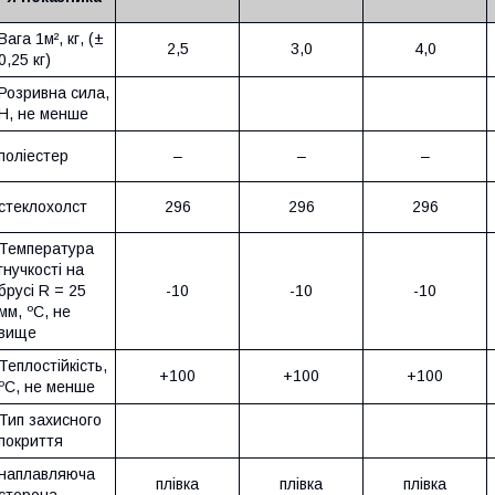
Вага 1м², кг, (±
2,5
3,0
4,0
0,25 кг)
Розривна сила,
Н, не менше
поліестер
–
–
–
стеклохолст
296
296
296
Температура
гнучкості на
брусі R = 25
-10
-10
-10
мм, ºС, не
вище
Теплостійкість,
+100
+100
+100
ºС, не менше
Тип захисного
покриття
наплавляюча
плівка
плівка
плівка