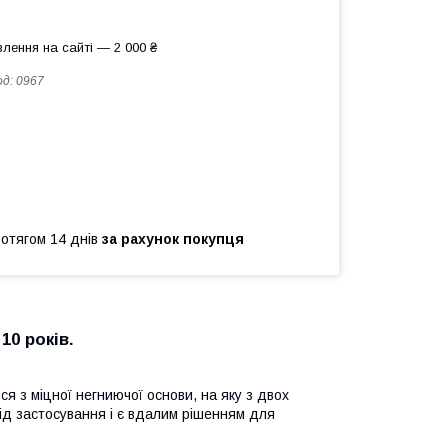
лення на сайті — 2 000 ₴
од:
0967
ротягом 14 днів
за рахунок покупця
10 років.
ся з міцної негниючої основи, на яку з двох
від застосування і є вдалим рішенням для