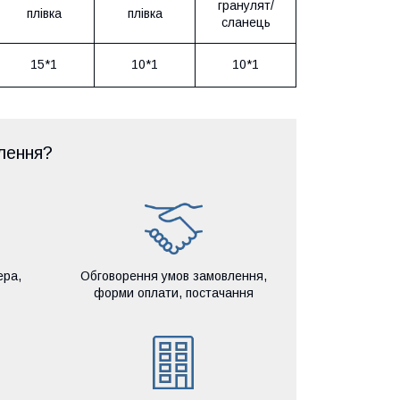
гранулят/
плівка
плівка
сланець
15*1
10*1
10*1
лення?
ера,
Обговорення умов замовлення,
форми оплати, постачання