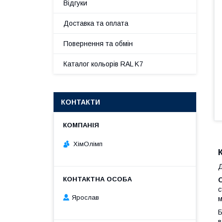
Відгуки
Доставка та оплата
Повернення та обмін
Каталог кольорів RAL K7
КОНТАКТИ
ХімОлімп
Д
О
с
Ярослав
м
Б
в