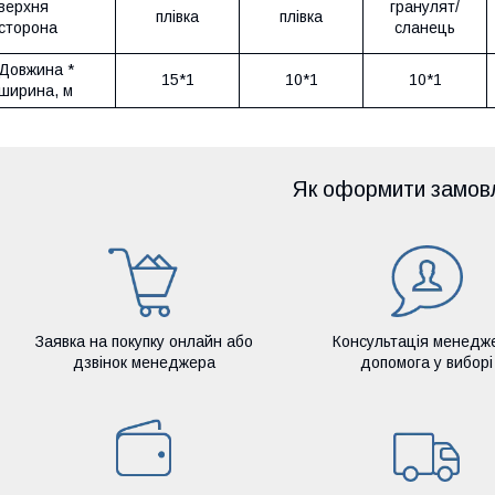
верхня
гранулят/
плівка
плівка
сторона
сланець
Довжина *
15*1
10*1
10*1
ширина, м
Як оформити замов
Заявка на покупку онлайн або
Консультація менедж
дзвінок менеджера
допомога у виборі