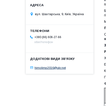
п
Б
вул. Шахтарська, 9, Київ, Україна
г
М
С
+380 (66) 606-27-66
м
viber/телефон
З
Р
Х
Е
himolimp2016@ukr.net
К
П
Ф