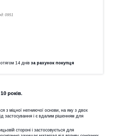
од:
0951
ротягом 14 днів
за рахунок покупця
10 років.
ся з міцної негниючої основи, на яку з двох
від застосування і є вдалим рішенням для
цьовій стороні і застосовується для
посипання захищає матеріал від впливу сонячних