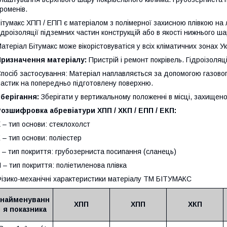
роменів.
ітумакс ХПП / ЕПП є матеріалом з полімерної захисною плівкою на 
ідроізоляції підземних частин конструкцій або в якості нижнього ша
атеріал Бітумакс може вікорістовуватіся у всіх кліматичних зонах Ук
Призначення матеріалу:
Пристрій і ремонт покрівель. Гідроізоляц
посіб застосування: Матеріал наплавляється за допомогою газово
астик на попередньо підготовлену поверхню.
берігання:
Зберігати у вертикальному положенні в місці, захищено
озшифровка абревіатури ХПП / ХКП / ЕПП / ЕКП:
 – тип основи: стеклохолст
 – тип основи: поліестер
 – тип покриття: грубозерниста посипання (сланець)
 – тип покриття: поліетиленова плівка
ізико-механічні характеристики матеріалу ТМ БІТУМАКС
найменуванн
ХПП
ХПП
ХКП
я показника