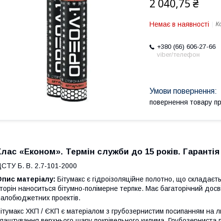
2 040,75 ₴
Немає в наявності
К
+380 (66) 606-27-66
viber/телефон
повернення товару п
Клас «Економ». Термін служби до 15 років. Гарантія 
СТУ Б. В. 2.7-101-2000
пис матеріалу:
Бітумакс є гідроізоляційне полотно, що складаєть
торін наноситься бітумно-полімерне терпке. Має багаторічний дос
алобюджетних проектів.
ітумакс ХКП / ЄКП є матеріалом з грубозернистим посипанням на ли
лаштування верхнього шару покрівельного килима. Грубозерниста 