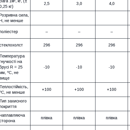
Вага 1м², кг, (±
2,5
3,0
4,0
0,25 кг)
Розривна сила,
Н, не менше
поліестер
–
–
–
стеклохолст
296
296
296
Температура
гнучкості на
брусі R = 25
-10
-10
-10
мм, ºС, не
вище
Теплостійкість,
+100
+100
+100
ºС, не менше
Тип захисного
покриття
наплавляюча
плівка
плівка
плівка
сторона