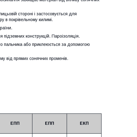
лицьовій стороні і застосовується для
ру в покрівельному килимі.
раїни.
ія підземних конструкцій. Пароізоляція.
го пальника або приклеюється за допомогою
му від прямих сонячних променів.
ЕПП
ЕПП
ЕКП