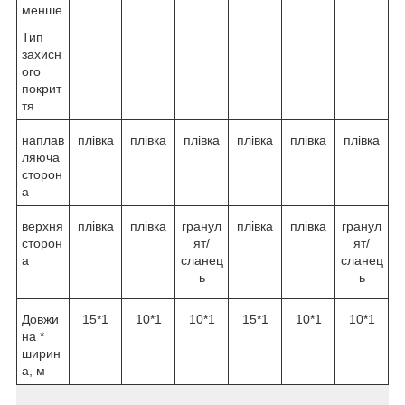
менше
Тип
захисн
ого
покрит
тя
наплав
плівка
плівка
плівка
плівка
плівка
плівка
ляюча
сторон
а
верхня
плівка
плівка
гранул
плівка
плівка
гранул
сторон
ят/
ят/
а
сланец
сланец
ь
ь
Довжи
15*1
10*1
10*1
15*1
10*1
10*1
на *
ширин
а, м