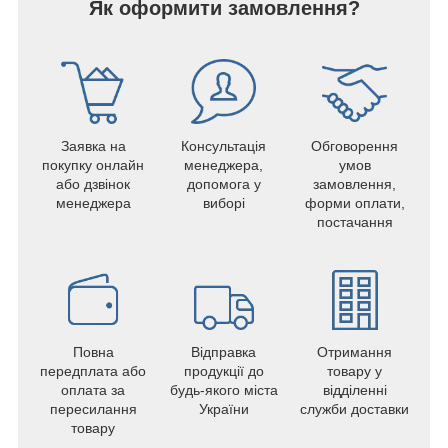
Як оформити замовлення?
Заявка на
Консультація
Обговорення
покупку онлайн
менеджера,
умов
або дзвінок
допомога у
замовлення,
менеджера
виборі
форми оплати,
постачання
Повна
Відправка
Отримання
передплата або
продукції до
товару у
оплата за
будь-якого міста
відділенні
пересилання
України
служби доставки
товару