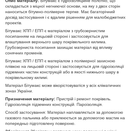
Опис матеріалу:
Бітумакс є гідроізоляційне полотно, що
складається з міцної негниючої основи, на яку з двох сторін
наноситься бітумно-полімерне терпке. Має багаторічний
досвід застосування і є вдалим рішенням для малобюджетних
проектів.
Бітумакс ХПП / ЕПП є матеріалом з грубозернистим
посипанням на лицьовій стороні і застосовується для
влаштування верхнього шару покрівельного килима.
Грубозерниста посипання захищає матеріал від впливу
сонячних променів.
Бітумакс ХПП / ЕПП є матеріалом з полімерної захисною
плівкою на лицьовій стороні і застосовується для гідроізоляції
підземних частин конструкцій або в якості нижнього шару в
покрівельному килимі.
Матеріал Бітумакс може вікорістовуватіся у всіх кліматичних
зонах України.
Призначення матеріалу:
Пристрій і ремонт покрівель.
Гідроізоляція підземних конструкцій. Пароізоляція.
Спосіб застосування: Матеріал наплавляється за допомогою
газового пальника або приклеюється за допомогою мастик на
попередньо підготовлену поверхню.