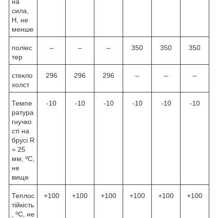
на
сила,
Н, не
менше
поліес
–
–
–
350
350
350
тер
стекло
296
296
296
–
–
–
холст
Темпе
-10
-10
-10
-10
-10
-10
ратура
гнучко
сті на
брусі R
= 25
мм, ºС,
не
вище
Теплос
+100
+100
+100
+100
+100
+100
тійкість
, ºС, не