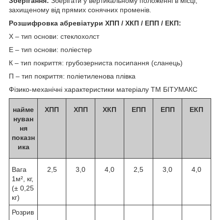
Зберігання:
Зберігати у вертикальному положенні в місці,
захищеному від прямих сонячних променів.
Розшифровка абревіатури ХПП / ХКП / ЕПП / ЕКП:
Х – тип основи: стеклохолст
Е – тип основи: поліестер
К – тип покриття: грубозерниста посипання (сланець)
П – тип покриття: поліетиленова плівка
Фізико-механічні характеристики матеріалу ТМ БІТУМАКС
найме
ХПП
ХПП
ХКП
ЕПП
ЕПП
ЕКП
нуван
ня
показн
ика
Вага
2,5
3,0
4,0
2,5
3,0
4,0
1м², кг,
(± 0,25
кг)
Розрив