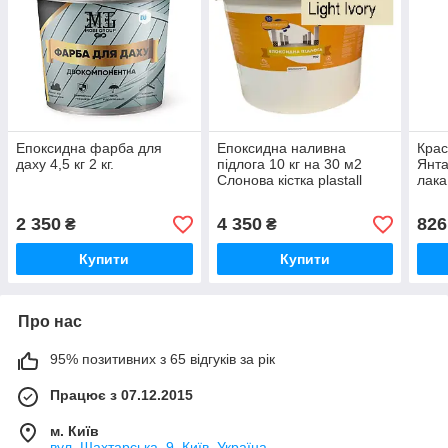
Епоксидна фарба для
Епоксидна наливна
Крас
даху 4,5 кг 2 кг.
підлога 10 кг на 30 м2
Янта
Слонова кістка plastall
лака
2 350
4 350
826
₴
₴
Купити
Купити
Про нас
95% позитивних з 65 відгуків за рік
Працює з 07.12.2015
м. Київ
вул. Шахтарська, 9, Київ, Україна