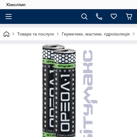
Хімолімп
Товари та послуги
Герметики, мастики, гідроізоляція