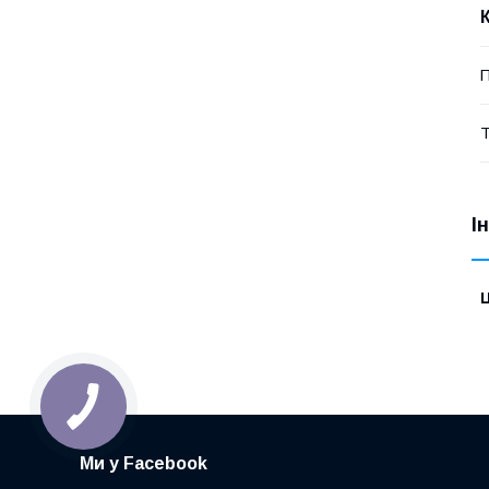
П
Т
І
Ц
Ми у Facebook