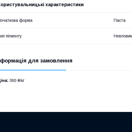
Користувальницькі характеристики
очаткова форма
Паста
ип пігменту
Невловим
нформація для замовлення
іна:
360 ₴/кг