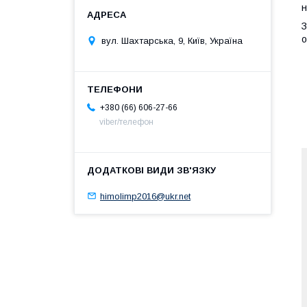
н
З
о
вул. Шахтарська, 9, Київ, Україна
+380 (66) 606-27-66
viber/телефон
himolimp2016@ukr.net