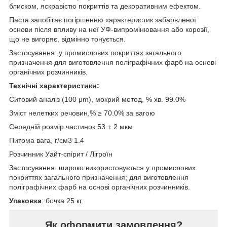
блиском, яскравістю покриттів та декоративним ефектом.
Паста запобігає погіршенню характеристик забарвленої
основи після впливу на неї УФ-випромінювання або корозії,
що не вигоряє, відмінно тонується.
Застосування: у промислових покриттях загального
призначення для виготовлення поліграфічних фарб на основі
органічних розчинників.
Технічні характеристики:
Ситовий аналіз (100 μm), мокрий метод, % хв. 99.0%
Зміст нелетких речовин,% ≥ 70.0% за вагою
Середній розмір частинок 53 ± 2 мкм
Питома вага, г/см3 1.4
Розчинник Уайт-спірит / Лігроїн
Застосування: широко використовується у промислових
покриттях загального призначення; для виготовлення
поліграфічних фарб на основі органічних розчинників.
Упаковка
: бочка 25 кг.
Як оформити замовлення?