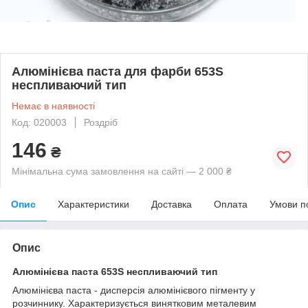
Алюмінієва паста для фарби 653S
неспливаючий тип
Немає в наявності
Код: 020003
Роздріб
146
₴
Мінімальна сума замовлення на сайті — 2 000 ₴
Опис
Характеристики
Доставка
Оплата
Умови п
Опис
Алюмінієва паста 653S неспливаючий тип
Алюмінієва паста - дисперсія алюмінієвого пігменту у
розчиннику. Характеризується винятковим металевим