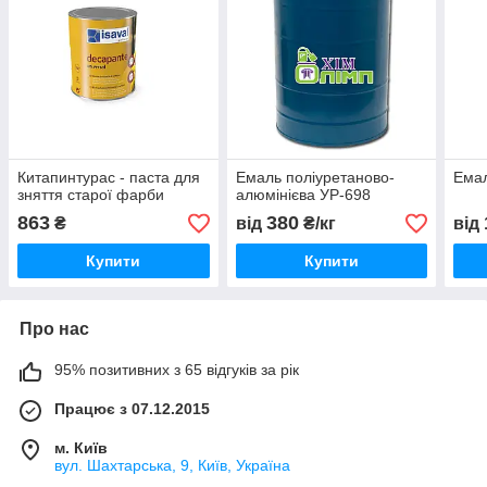
Китапинтурас - паста для
Емаль поліуретаново-
Ема
зняття старої фарби
алюмінієва УР-698
863
380
₴
від
₴/кг
від
Купити
Купити
Про нас
95% позитивних з 65 відгуків за рік
Працює з 07.12.2015
м. Київ
вул. Шахтарська, 9, Київ, Україна