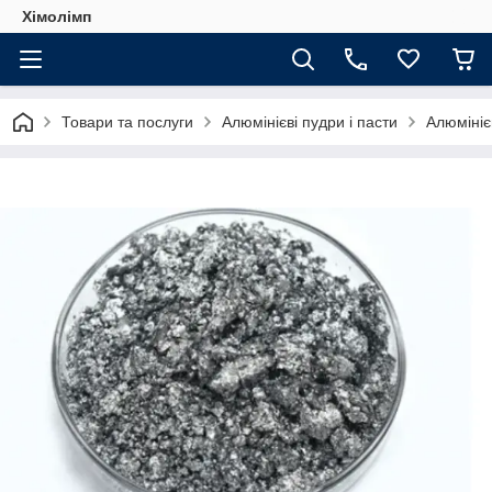
Хімолімп
Товари та послуги
Алюмінієві пудри і пасти
Алюмініє