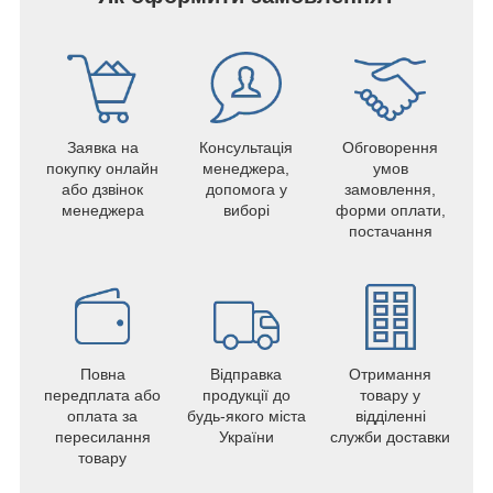
Заявка на
Консультація
Обговорення
покупку онлайн
менеджера,
умов
або дзвінок
допомога у
замовлення,
менеджера
виборі
форми оплати,
постачання
Повна
Відправка
Отримання
передплата або
продукції до
товару у
оплата за
будь-якого міста
відділенні
пересилання
України
служби доставки
товару