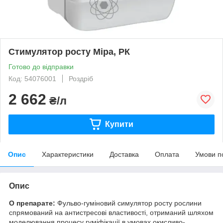
Стимулятор росту Міра, РК
Готово до відправки
Код: 54076001
Роздріб
2 662
₴/л
Купити
Опис
Характеристики
Доставка
Оплата
Умови п
Опис
О препарате:
Фульво-гуміновий симулятор росту рослини
спрямований на антистресові властивості, отриманий шляхом
моделювання процесу гуміфікації в умовах окисливо-