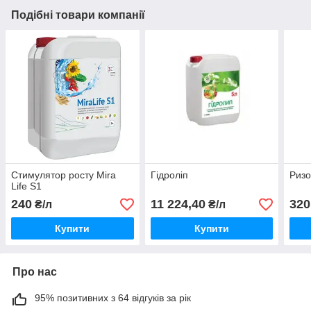
Подібні товари компанії
Стимулятор росту Mira
Гідроліп
Ризо
Life S1
240
11 224,40
320
₴/л
₴/л
Купити
Купити
Про нас
95% позитивних з 64 відгуків за рік