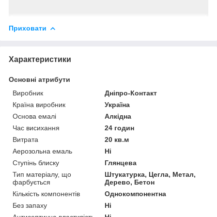
Приховати
Характеристики
Основні атрибути
Виробник
Дніпро-Контакт
Країна виробник
Україна
Основа емалі
Алкідна
Час висихання
24 годин
Витрата
20 кв.м
Аерозольна емаль
Ні
Ступінь блиску
Глянцева
Тип матеріалу, що
Штукатурка, Цегла, Метал,
фарбується
Дерево, Бетон
Кількість компонентів
Однокомпонентна
Без запаху
Ні
Антисептична властивість
Ні