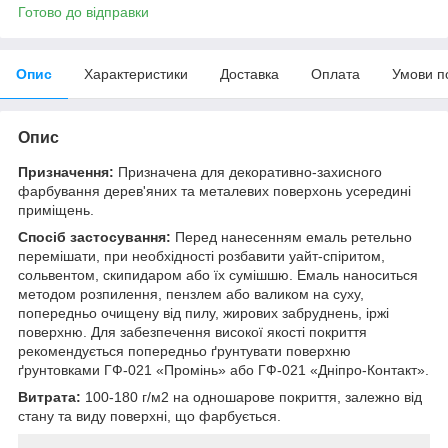
Готово до відправки
Опис
Характеристики
Доставка
Оплата
Умови п
Опис
Призначення:
Призначена для декоративно-захисного
фарбування дерев'яних та металевих поверхонь усередині
приміщень.
Спосіб застосування:
Перед нанесенням емаль ретельно
перемішати, при необхідності розбавити уайт-спіритом,
сольвентом, скипидаром або їх сумішшю. Емаль наноситься
методом розпилення, пензлем або валиком на суху,
попередньо очищену від пилу, жирових забруднень, іржі
поверхню. Для забезпечення високої якості покриття
рекомендується попередньо ґрунтувати поверхню
ґрунтовками ГФ-021 «Промінь» або ГФ-021 «Дніпро-Контакт».
Витрата:
100-180 г/м2 на одношарове покриття, залежно від
стану та виду поверхні, що фарбується.