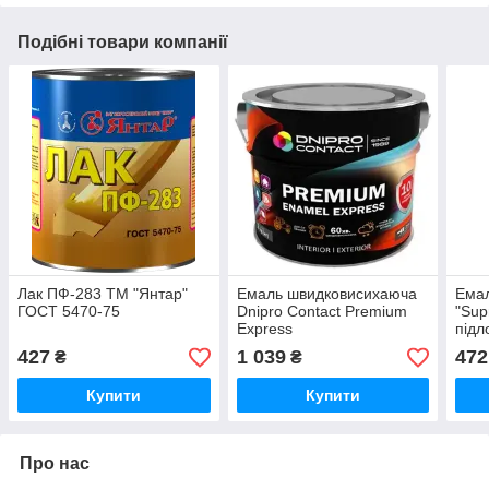
Подібні товари компанії
Лак ПФ-283 ТМ "Янтар"
Емаль швидковисихаюча
Ема
ГОСТ 5470-75
Dnipro Contact Premium
"Sup
Express
підл
кори
427
1 039
472
₴
₴
кори
Купити
Купити
Про нас