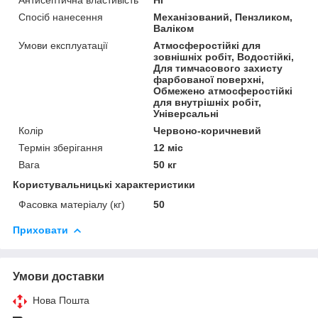
Спосіб нанесення
Механізований, Пензликом,
Валіком
Умови експлуатації
Атмосферостійкі для
зовнішніх робіт, Водостійкі,
Для тимчасового захисту
фарбованої поверхні,
Обмежено атмосферостійкі
для внутрішніх робіт,
Універсальні
Колір
Червоно-коричневий
Термін зберігання
12 міс
Вага
50 кг
Користувальницькі характеристики
Фасовка матеріалу (кг)
50
Приховати
Умови доставки
Нова Пошта