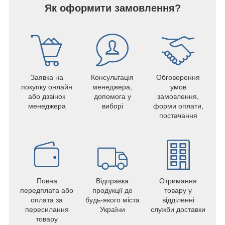
Як оформити замовлення?
Заявка на
Консультація
Обговорення
покупку онлайн
менеджера,
умов
або дзвінок
допомога у
замовлення,
менеджера
виборі
форми оплати,
постачання
Повна
Відправка
Отримання
передплата або
продукції до
товару у
оплата за
будь-якого міста
відділенні
пересилання
України
служби доставки
товару