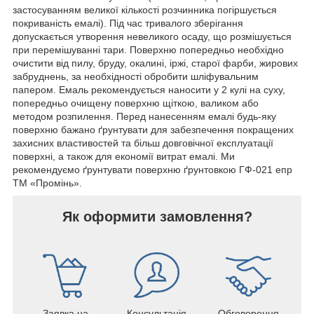
застосуванням великої кількості розчинника погіршується
покриваність емалі). Під час тривалого зберігання
допускається утворення невеликого осаду, що розмішується
при перемішуванні тари. Поверхню попередньо необхідно
очистити від пилу, бруду, окалині, іржі, старої фарби, жирових
забруднень, за необхідності обробити шліфувальним
папером. Емаль рекомендується наносити у 2 кулі на суху,
попередньо очищену поверхню щіткою, валиком або
методом розпилення. Перед нанесенням емалі будь-яку
поверхню бажано ґрунтувати для забезпечення покращених
захисних властивостей та більш довговічної експлуатації
поверхні, а також для економії витрат емалі. Ми
рекомендуємо ґрунтувати поверхню ґрунтовкою ГФ-021 епр
ТМ «Промінь».
Як оформити замовлення?
Заявка на
Консультація
Обговорення