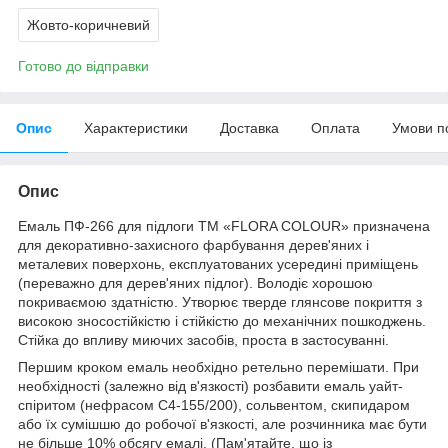
Жовто-коричневий
Готово до відправки
Опис
Характеристики
Доставка
Оплата
Умови п
Опис
Емаль ПФ-266 для підлоги ТМ «FLORA COLOUR» призначена
для декоративно-захисного фарбування дерев'яних і
металевих поверхонь, експлуатованих усередині приміщень
(переважно для дерев'яних підлог). Володіє хорошою
покриваємою здатністю. Утворює тверде глянсове покриття з
високою зносостійкістю і стійкістю до механічних пошкоджень.
Стійка до впливу миючих засобів, проста в застосуванні.
Першим кроком емаль необхідно ретельно перемішати. При
необхідності (залежно від в'язкості) розбавити емаль уайт-
спіритом (нефрасом С4-155/200), сольвентом, скипидаром
або їх сумішшю до робочої в'язкості, але розчинника має бути
не більше 10% обсягу емалі. (Пам'ятайте, що із