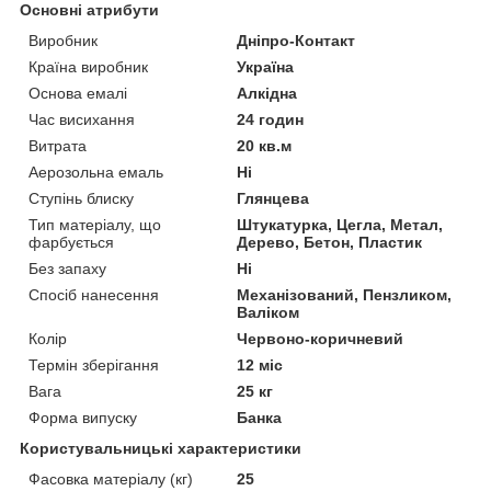
Основні атрибути
Виробник
Дніпро-Контакт
Країна виробник
Україна
Основа емалі
Алкідна
Час висихання
24 годин
Витрата
20 кв.м
Аерозольна емаль
Ні
Ступінь блиску
Глянцева
Тип матеріалу, що
Штукатурка, Цегла, Метал,
фарбується
Дерево, Бетон, Пластик
Без запаху
Ні
Спосіб нанесення
Механізований, Пензликом,
Валіком
Колір
Червоно-коричневий
Термін зберігання
12 міс
Вага
25 кг
Форма випуску
Банка
Користувальницькі характеристики
Фасовка матеріалу (кг)
25