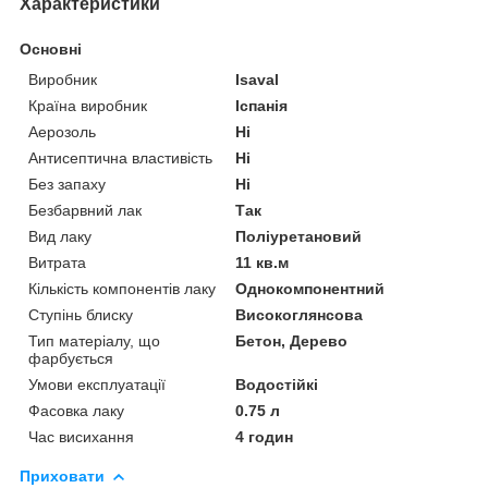
Характеристики
Основні
Виробник
Isaval
Країна виробник
Іспанія
Аерозоль
Ні
Антисептична властивість
Ні
Без запаху
Ні
Безбарвний лак
Так
Вид лаку
Поліуретановий
Витрата
11 кв.м
Кількість компонентів лаку
Однокомпонентний
Ступінь блиску
Високоглянсова
Тип матеріалу, що
Бетон, Дерево
фарбується
Умови експлуатації
Водостійкі
Фасовка лаку
0.75 л
Час висихання
4 годин
Приховати