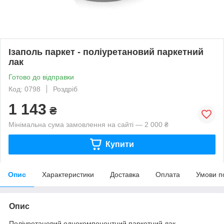
Ізаполь паркет - поліуретановий паркетний
лак
Готово до відправки
Код: 0798
Роздріб
1 143
₴
Мінімальна сума замовлення на сайті — 2 000 ₴
Купити
Опис
Характеристики
Доставка
Оплата
Умови п
Опис
Поліуретановий однокомпонентний паркетний лак,