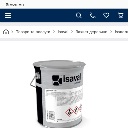
Хімолімп
Товари та послуги
Isaval
Захист деревини
Ізапол