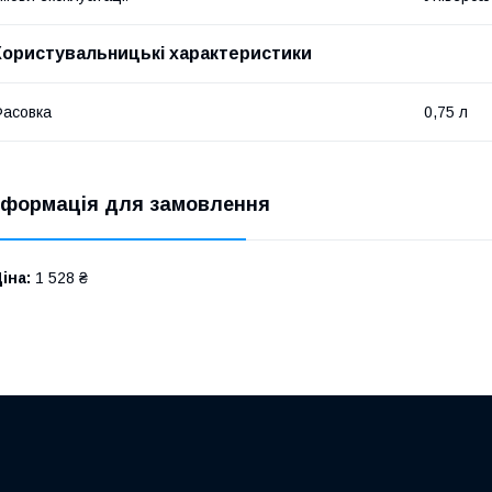
Користувальницькі характеристики
асовка
0,75 л
нформація для замовлення
іна:
1 528 ₴