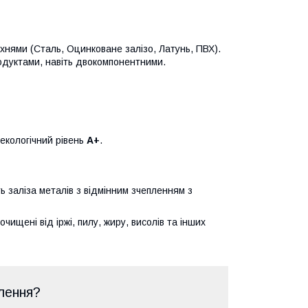
хнями (Сталь, Оцинковане залізо, Латунь, ПВХ).
одуктами, навіть двокомпонентними.
екологічний рівень
А+
.
ь заліза металів з відмінним зчепленням з
чищені від іржі, пилу, жиру, висолів та інших
лення?