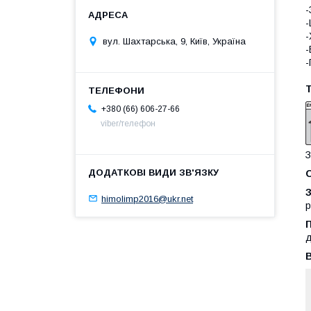
-
-
-
вул. Шахтарська, 9, Київ, Україна
-
-
Т
+380 (66) 606-27-66
viber/телефон
З
himolimp2016@ukr.net
р
д