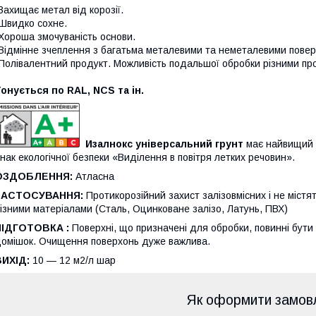
Захищає метал від корозії.
Швидко сохне.
Хороша змочуваність основи.
Відмінне зчеплення з багатьма металевими та неметалевими повер
Полівалентний продукт. Можливість подальшої обробки різними пр
онується по RAL, NCS та ін.
Изалнокс універсальний грунт
має найвищий 
нак екологічної безпеки «Виділення в повітря летких речовин».
ОЗДОБЛЕННЯ:
Атласна
ЗАСТОСУВАННЯ:
Протикорозійний захист залізовмісних і не містят
ізними матеріалами (Сталь, Оцинковане залізо, Латунь, ПВХ)
ПІДГОТОВКА :
Поверхні, що призначені для обробки, повинні бути о
омішок. Очищення поверхонь дуже важлива.
ВИХІД:
10 — 12 м2/л шар
Як оформити замов