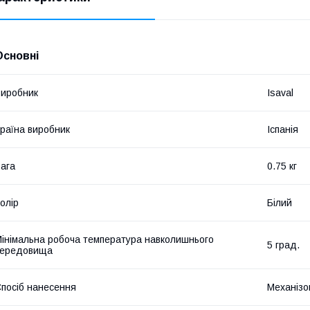
Основні
иробник
Isaval
раїна виробник
Іспанія
ага
0.75 кг
олір
Білий
інімальна робоча температура навколишнього
5 град.
середовища
посіб нанесення
Механізо