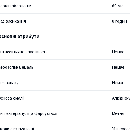
ермін зберігання
60 міс
ас висихання
8 годин
Основні атрибути
нтисептична властивість
Немає
ерозольна емаль
Немає
ез запаху
Немає
снова емалі
Алкідно-
ип матеріалу, що фарбується
Метал
мови експлуатації
Універса