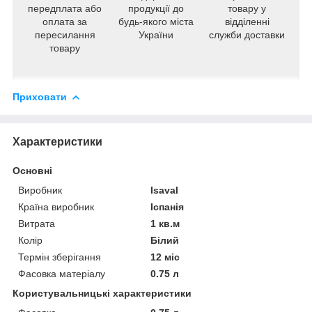
передплата або
продукції до
товару у
оплата за
будь-якого міста
відділенні
пересилання
України
служби доставки
товару
Приховати
Характеристики
Основні
Виробник
Isaval
Країна виробник
Іспанія
Витрата
1 кв.м
Колір
Білий
Термін зберігання
12 міс
Фасовка матеріалу
0.75 л
Користувальницькі характеристики