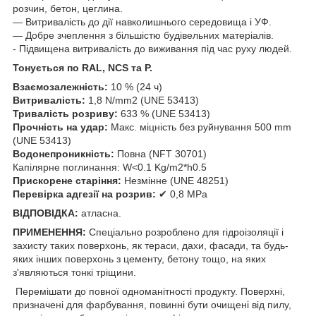
розчин, бетон, цеглина.
— Витривалість до дії навколишнього середовища і УФ.
— Добре зчеплення з більшістю будівельних матеріалів.
- Підвищена витривалість до виживання під час руху людей.
Тонується по RAL, NCS та Р.
Взаємозалежність:
10 % (24 ч)
Витривалість:
1,8 N/mm2 (UNE 53413)
Тривалість розриву:
633 % (UNE 53413)
Прочність на удар:
Макс. міцність без руйнування 500 mm
(UNE 53413)
Водонепроникність:
Повна (NFT 30701)
Капілярне поглинання: W<0.1 Kg/m2*h0.5
Прискорене старіння:
Незмінне (UNE 48251)
Перевірка адгезії на розрив:
✔ 0,8 МРа
ВІДПОВІДКА:
атласна.
ПРИМЕНЕННЯ:
Спеціально розроблено для гідроізоляції і
захисту таких поверхонь, як тераси, дахи, фасади, та будь-
яких інших поверхонь з цементу, бетону тощо, на яких
з'являються тонкі тріщини.
Перемішати до повної одноманітності продукту. Поверхні,
призначені для фарбування, повинні бути очищені від пилу,