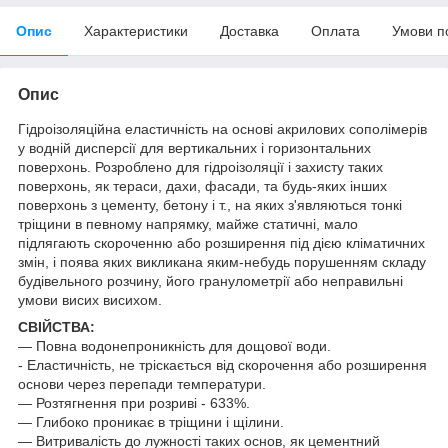
Опис
Характеристики
Доставка
Оплата
Умови п
Опис
Гідроізоляційна еластичність на основі акрилових сополімерів
у водній дисперсії для вертикальних і горизонтальних
поверхонь. Розроблено для гідроізоляції і захисту таких
поверхонь, як тераси, дахи, фасади, та будь-яких інших
поверхонь з цементу, бетону і т., на яких з'являються тонкі
тріщини в певному напрямку, майже статичні, мало
підлягають скороченню або розширення під дією кліматичних
змін, і поява яких викликана яким-небудь порушенням складу
будівельного розчину, його гранулометрії або неправильні
умови висих висихом.
СВІЙСТВА:
— Повна водонепроникність для дощової води.
- Еластичність, не тріскається від скорочення або розширення
основи через перепади температури.
— Розтягнення при розриві - 633%.
— Глибоко проникає в тріщини і щілини.
— Витривалість до лужності таких основ, як цементний