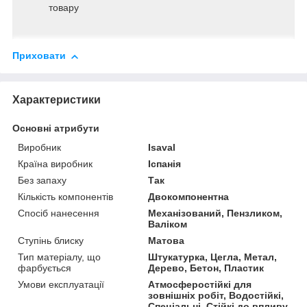
товару
Приховати
Характеристики
Основні атрибути
Виробник
Isaval
Країна виробник
Іспанія
Без запаху
Так
Кількість компонентів
Двокомпонентна
Спосіб нанесення
Механізований, Пензликом,
Валіком
Ступінь блиску
Матова
Тип матеріалу, що
Штукатурка, Цегла, Метал,
фарбується
Дерево, Бетон, Пластик
Умови експлуатації
Атмосферостійкі для
зовнішніх робіт, Водостійкі,
Спеціальні, Стійкі до впливу