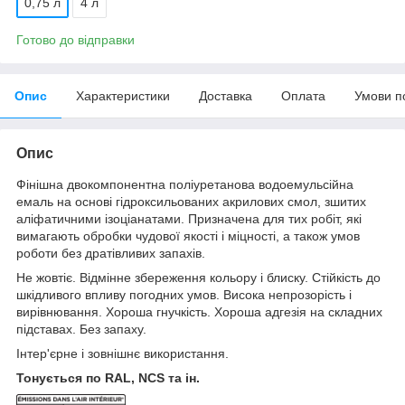
0,75 л
4 л
Готово до відправки
Опис
Характеристики
Доставка
Оплата
Умови п
Опис
Фінішна двокомпонентна поліуретанова водоемульсійна
емаль на основі гідроксильованих акрилових смол, зшитих
аліфатичними ізоціанатами. Призначена для тих робіт, які
вимагають обробки чудової якості і міцності, а також умов
роботи без дратівливих запахів.
Не жовтіє. Відмінне збереження кольору і блиску. Стійкість до
шкідливого впливу погодних умов. Висока непрозорість і
вирівнювання. Хороша гнучкість. Хороша адгезія на складних
підставах. Без запаху.
Інтер'єрне і зовнішнє використання.
Тонується по RAL, NCS та ін.