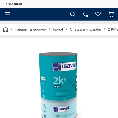
Хімолімп
Товари та послуги
Isaval
Спеціальні фарби
2 КР 