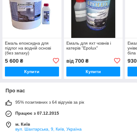
Емаль епоксидна для
Емаль для яхт човнів і
Емал
підлог на водній основі
катерів "Epolux"
уні
(без запаху)
біла
5 600
700
930
₴
від
₴
Купити
Купити
Про нас
95% позитивних з 64 відгуків за рік
Працює з 07.12.2015
м. Київ
вул. Шахтарська, 9, Київ, Україна