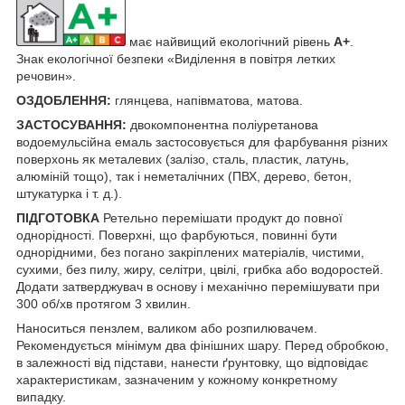
має найвищий екологічний рівень
А+
.
Знак екологічної безпеки «Виділення в повітря летких
речовин».
ОЗДОБЛЕННЯ:
глянцева, напівматова, матова.
ЗАСТОСУВАННЯ:
двокомпонентна поліуретанова
водоемульсійна емаль застосовується для фарбування різних
поверхонь як металевих (залізо, сталь, пластик, латунь,
алюміній тощо), так і неметалічних (ПВХ, дерево, бетон,
штукатурка і т. д.).
ПІДГОТОВКА
Ретельно перемішати продукт до повної
однорідності. Поверхні, що фарбуються, повинні бути
однорідними, без погано закріплених матеріалів, чистими,
сухими, без пилу, жиру, селітри, цвілі, грибка або водоростей.
Додати затверджувач в основу і механічно перемішувати при
300 об/хв протягом 3 хвилин.
Наноситься пензлем, валиком або розпилювачем.
Рекомендується мінімум два фінішних шару. Перед обробкою,
в залежності від підстави, нанести ґрунтовку, що відповідає
характеристикам, зазначеним у кожному конкретному
випадку.