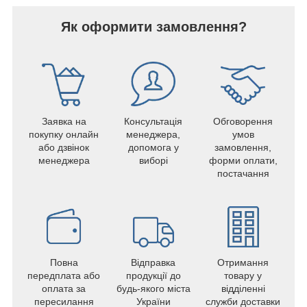
Як оформити замовлення?
Заявка на
Консультація
Обговорення
покупку онлайн
менеджера,
умов
або дзвінок
допомога у
замовлення,
менеджера
виборі
форми оплати,
постачання
Повна
Відправка
Отримання
передплата або
продукції до
товару у
оплата за
будь-якого міста
відділенні
пересилання
України
служби доставки