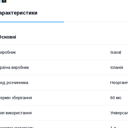
арактеристики
Основні
иробник
Isaval
раїна виробник
Іспанія
ид розчинника
Неоргані
ермін зберігання
60 міс
ип використання
Універса
асовка матеріалу
1 л