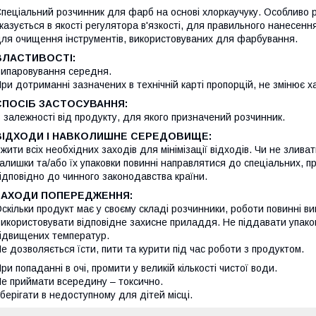
пеціальний розчинник для фарб на основі хлоркаучуку. Особливо р
казується в якості регулятора в'язкості, для правильного нанесен
ля очищення інструментів, використовуваних для фарбування.
ВЛАСТИВОСТІ:
ипаровування середня.
ри дотриманні зазначених в технічній карті пропорцій, не змінює
СПОСІБ ЗАСТОСУВАННЯ:
 залежності від продукту, для якого призначений розчинник.
ВІДХОДИ І НАВКОЛИШНЕ СЕРЕДОВИЩЕ:
жити всіх необхідних заходів для мінімізації відходів. Чи не злива
алишки та/або їх упаковки повинні направлятися до спеціальних, при
ідповідно до чинного законодавства країни.
ЗАХОДИ ПОПЕРЕДЖЕННЯ:
скільки продукт має у своєму складі розчинники, роботи повинні ви
икористовувати відповідне захисне приладдя. Не піддавати упаков
ідвищених температур.
е дозволяється їсти, пити та курити під час роботи з продуктом.
ри попаданні в очі, промити у великій кількості чистої води.
е приймати всередину – токсично.
берігати в недоступному для дітей місці.