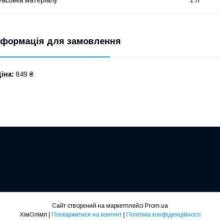
нформація для замовлення
іна:
849 ₴
Сайт створений на маркетплейсі
Prom.ua
ХімОлімп |
Поскаржитися на контент
|
Політика конфіденційності