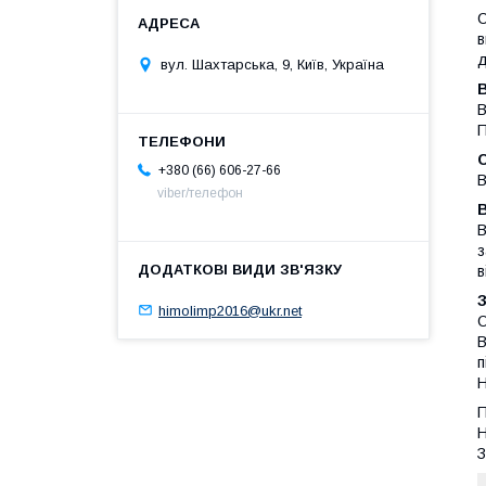
С
в
д
вул. Шахтарська, 9, Київ, Україна
В
П
+380 (66) 606-27-66
В
viber/телефон
В
з
в
himolimp2016@ukr.net
О
В
п
Н
П
Н
З