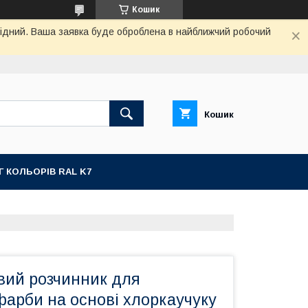
Кошик
ихідний. Ваша заявка буде оброблена в найближчий робочий
Кошик
Г КОЛЬОРІВ RAL K7
вий розчинник для
фарби на основі хлоркаучуку