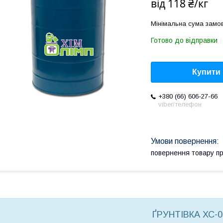
від
118 ₴/кг
Мінімальна сума замов
Готово до відправки
Купити
+380 (66) 606-27-66
viber/телефон
повернення товару п
ҐРУНТІВКА ХС-0