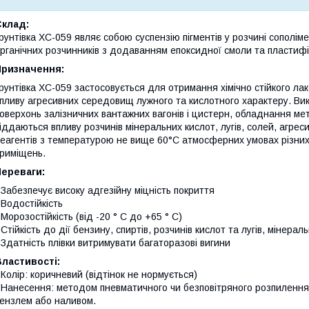
Склад:
рунтівка ХС-059 являє собою суспензію пігментів у розчині сополіме
рганічних розчинників з додаванням епоксидної смоли та пластифі
Призначення:
рунтівка ХС-059 застосовується для отримання хімічно стійкого ла
пливу агресивних середовищ лужного та кислотного характеру. Ви
оверхонь залізничних вантажних вагонів і цистерн, обладнання ме
іддаються впливу розчинів мінеральних кислот, лугів, солей, агреси
еагентів з температурою не вище 60°C атмосферних умовах різних 
риміщень.
Переваги:
 Забезпечує високу адгезійну міцність покриття
 Водостійкість
 Морозостійкість (від -20 ° C до +65 ° C)
 Стійкість до дії бензину, спиртів, розчинів кислот та лугів, мінера
 Здатність плівки витримувати багаторазові вигини
ластивості:
 Колір: коричневий (відтінок не нормується)
 Нанесення: методом пневматичного чи безповітряного розпилення
ензлем або наливом.