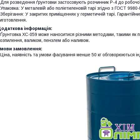
 Для розведення ґрунтовки застосовують розчинник Р-4 до робочої 
 Упаковка: У металевій або поліетиленовій тарі згідно з ГОСТ 9980-
 Зберігання: У закритих приміщеннях у герметичній тарі. Гарантійни
иготовлення.
Додаткова інформація:
 Ґрунтовка ХС-059 може наноситися різними методами, такими як 
озпилення, валиком, пензлем або наливом.
Умови замовлення:
 Ціна, наявність та умови фасування менше 50 кг обговорюються і