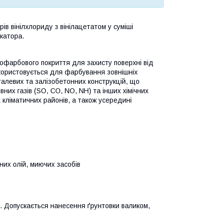
рів вінілхлориду з вінілацетатом у суміші
катора.
кофарбового покриття для захисту поверхні від
користовується для фарбування зовнішніх
талевих та залізобетонних конструкцій, що
вних газів (SO, CO, NO, NH) та інших хімічних
кліматичних районів, а також усередині
льних олій, миючих засобів
. Допускається нанесення ґрунтовки валиком,