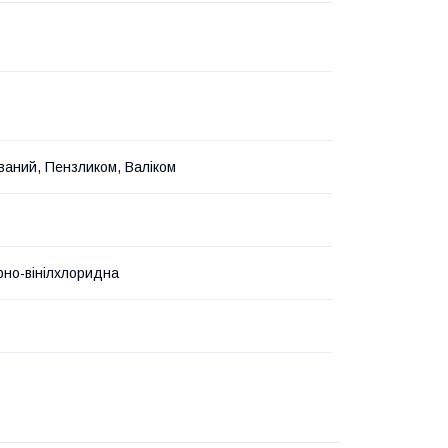
ваний, Пензликом, Валіком
рно-вінілхлоридна