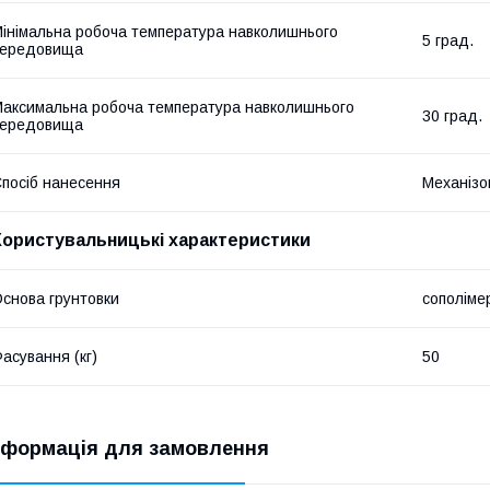
інімальна робоча температура навколишнього
5 град.
середовища
аксимальна робоча температура навколишнього
30 град.
середовища
посіб нанесення
Механізо
Користувальницькі характеристики
снова грунтовки
сополіме
асування (кг)
50
нформація для замовлення