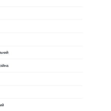
льний
зійна
вий