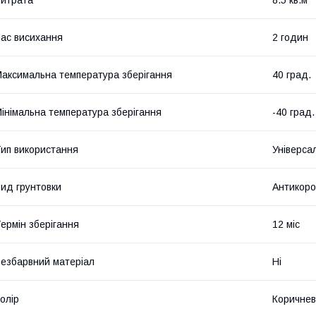
итрата
8.5 кв.м
ас висихання
2 годин
аксимальна температура зберігання
40 град.
інімальна температура зберігання
-40 град.
ип використання
Універса
ид грунтовки
Антикоро
ермін зберігання
12 міс
езбарвний матеріал
Ні
олір
Коричне