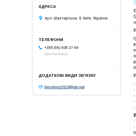
Г
вул. Шахтарська, 9, Київ, Україна
о
Г
в
+380 (66) 606-27-66
п
viber/телефон
п
р
п
-
himolimp2016@ukr.net
-
-
-
-
В
-
-
п