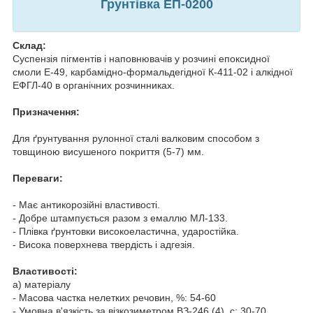
Грунтівка ЕП-0200
Склад:
Суспензія пігментів і наповнювачів у розчині епоксидної
смоли Е-49, карбамідно-формальдегідної К-411-02 і алкідної
ЕФГЛ-40 в органічних розчинниках.
Призначення:
Для ґрунтування рулонної сталі валковим способом з
товщиною висушеного покриття (5-7) мм.
Переваги:
- Має антикорозійні властивості.
- Добре штампується разом з емаллю МЛ-133.
- Плівка ґрунтовки високоеластична, ударостійка.
- Висока поверхнева твердість і адгезія.
Властивості:
а) матеріалу
- Масова частка нелетких речовин, %: 54-60
- Умовна в'язкість за візкозиметром ВЗ-246 (4), с: 30-70