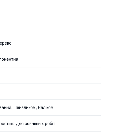
ерево
понентна
ваний, Пензликом, Валіком
остійкі для зовнішніх робіт