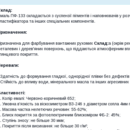
Склад:
маль ПФ-133 складається з суспензії пігментів і наповнювачів у р
ластифікатора та інших спеціальних компонентів.
Призначення:
ризначена для фарбування вантажних рухомих
Склад:
а (окрім р
еталевих і дерев'яних поверхонь, що піддаються атмосферним вп
лянцевого покриття.
Переваги:
 Здатність до формування гладкої, однорідної плівки без дефектів
 Стійкість до впливу води, мінерального масла та інших агресивни
ластивості:
. Колір емалі: Червоно-коричневий 652;
. Умовна в'язкість за віскозиметром ВЗ-246 з діаметром сопла 4мм п
. Масова частка нелетючих речовин: 55-62%;
. Блиск покриття за фотоелектричним блискоміром ФБ-2: 45%;
. Ступінь зносу: не більше 30 мкм;
. Покриття після висихання: не більше 30 г/м²;