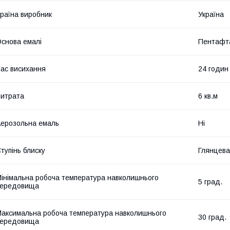
раїна виробник
Україна
снова емалі
Пентафт
ас висихання
24 годин
итрата
6 кв.м
ерозольна емаль
Ні
тупінь блиску
Глянцева
інімальна робоча температура навколишнього
5 град.
середовища
аксимальна робоча температура навколишнього
30 град.
середовища