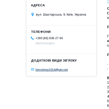
Е
вул. Шахтарська, 9, Київ, Україна
п
П
+380 (66) 606-27-66
м
viber/телефон
г
-
-
himolimp2016@ukr.net
В
1
2
3
4
5
6