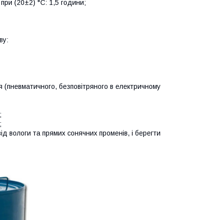
при (20±2) °C: 1,5 години;
ву:
 (пневматичного, безповітряного в електричному
;
;
ід вологи та прямих сонячних променів, і берегти