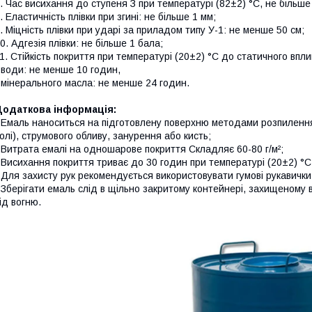
. Час висихання до ступеня З при температурі (82±2) °C, не більше 
. Еластичність плівки при згині: не більше 1 мм;
. Міцність плівки при ударі за приладом типу У-1: не менше 50 см;
0. Адгезія плівки: не більше 1 бала;
1. Стійкість покриття при температурі (20±2) °C до статичного впли
 води: не менше 10 годин,
 мінерального масла: не менше 24 годин.
Додаткова інформація:
 Емаль наноситься на підготовлену поверхню методами розпилення
олі), струмового обливу, занурення або кисть;
 Витрата емалі на одношарове покриття Складляє 60-80 г/м²;
 Висихання покриття триває до 30 годин при температурі (20±2) °C
 Для захисту рук рекомендується використовувати гумові рукавички
 Зберігати емаль слід в щільно закритому контейнері, захищеному в
ід вогню.