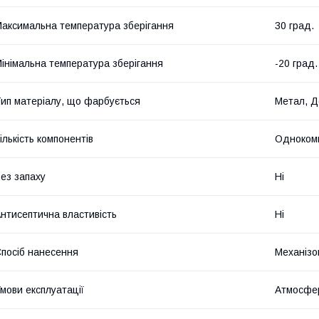
аксимальна температура зберігання
30 град.
інімальна температура зберігання
-20 град.
ип матеріалу, що фарбується
Метал, Д
ількість компонентів
Одноком
ез запаху
Ні
нтисептична властивість
Ні
посіб нанесення
Механізо
мови експлуатації
Атмосфер