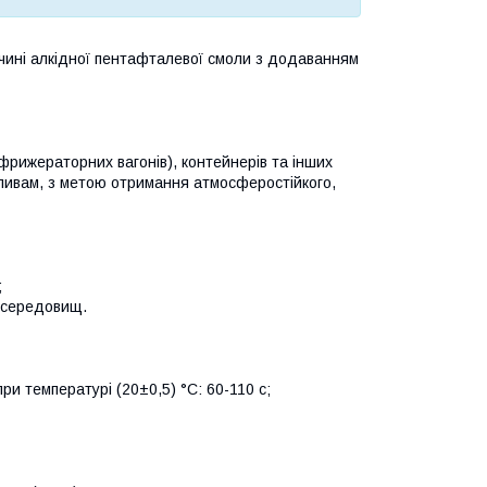
озчині алкідної пентафталевої смоли з додаванням
ефрижераторних вагонів), контейнерів та інших
ливам, з метою отримання атмосферостійкого,
;
х середовищ.
ри температурі (20±0,5) °C: 60-110 с;