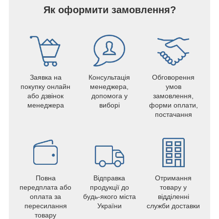
Як оформити замовлення?
Заявка на
Консультація
Обговорення
покупку онлайн
менеджера,
умов
або дзвінок
допомога у
замовлення,
менеджера
виборі
форми оплати,
постачання
Повна
Відправка
Отримання
передплата або
продукції до
товару у
оплата за
будь-якого міста
відділенні
пересилання
України
служби доставки
товару