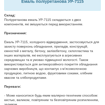
Емаль поліуретанова УР-7115
Склад:
Поліуретанова емаль УР-7115 складається з двох
компонентів, які змішуються перед використанням.
Призначення:
Емаль УР-7115, холодного відвердження, застосовується для
захисту поверхонь обладнання, приладів, конструкцій,
ємностей з металу, бетону, залізобетону, склопластика та
інших матеріалів, які експлуатуються в агресивних
середовищах та в умовах підвищеної вологості. Також
використовується для антикорозійного покриття обладнання
харчових виробництв, що контактує з м'ясомолочною
продукцією, питною водою, фруктовими соками, хлібним
квасом та хлібопродуктами.
Переваги:
- Може наноситися будь-яким малярно-технічним способом:
кистью, валиком, повітряним та безповітряним розпиленням,
заливом.