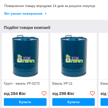
Повернення товару впродовж 14 днів за рахунок покупця
Всі умови повернення
Подібні товари компанії
Грунт - емаль УР-0272
Емаль УР-11
Ема
284
298
від
₴/кг
від
₴/кг
від
Купити
Купити