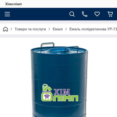
Хімолімп
Товари та послуги
Емалі
Емаль поліуретанова УР-7