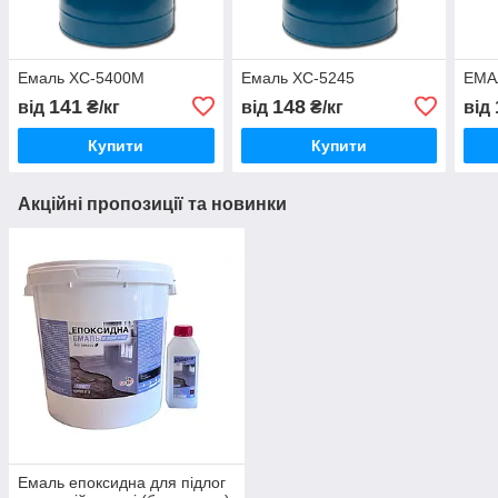
Емаль ХС-5400М
Емаль ХС-5245
ЕМА
141
148
від
₴/кг
від
₴/кг
від
Купити
Купити
Акційні пропозиції та новинки
Емаль епоксидна для підлог