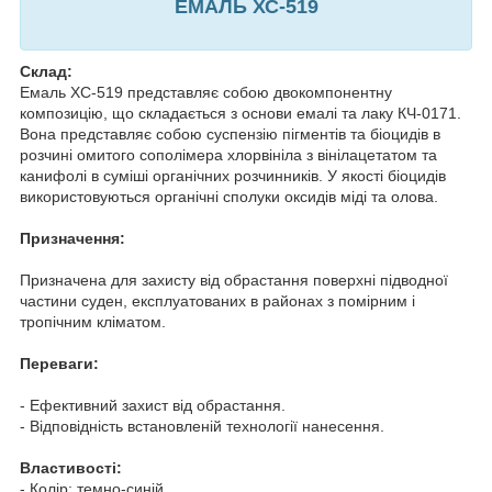
ЕМАЛЬ ХС-519
Склад:
Емаль ХС-519 представляє собою двокомпонентну
композицію, що складається з основи емалі та лаку КЧ-0171.
Вона представляє собою суспензію пігментів та біоцидів в
розчині омитого сополімера хлорвініла з вінілацетатом та
канифолі в суміші органічних розчинників. У якості біоцидів
використовуються органічні сполуки оксидів міді та олова.
Призначення:
Призначена для захисту від обрастання поверхні підводної
частини суден, експлуатованих в районах з помірним і
тропічним кліматом.
Переваги:
- Ефективний захист від обрастання.
- Відповідність встановленій технології нанесення.
Властивості:
- Колір: темно-синій.