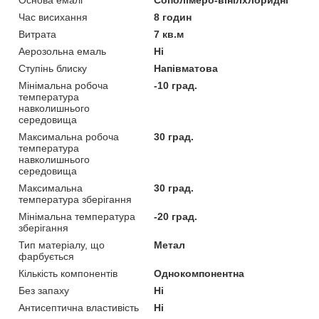
Основа емалі
Сополімеро-вінілхлоридні
Час висихання
8 годин
Витрата
7 кв.м
Аерозольна емаль
Ні
Ступінь блиску
Напівматова
Мінімальна робоча
-10 град.
температура
навколишнього
середовища
Максимальна робоча
30 град.
температура
навколишнього
середовища
Максимальна
30 град.
температура зберігання
Мінімальна температура
-20 град.
зберігання
Тип матеріалу, що
Метал
фарбується
Кількість компонентів
Однокомпонентна
Без запаху
Ні
Антисептична властивість
Ні