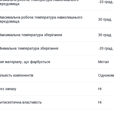
-10 град.
середовища
аксимальна робоча температура навколишнього
30 град.
середовища
аксимальна температура зберігання
30 град.
інімальна температура зберігання
-20 град.
ип матеріалу, що фарбується
Метал
ількість компонентів
Одноком
ез запаху
Ні
нтисептична властивість
Ні