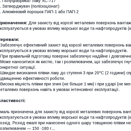
. Полуфабрикат лаку ХС-717
. Затверджувач (поліізоціонат)
. Алюмінієвий порошок ПАП-1 або ПАП-2
Призначення:
Для захисту від корозії металевих поверхонь вантаж
ксплуатуються в умовах впливу морської води та нафтопродуктів (к
Переваги:
 Забезпечує ефективний захист від корозії металевих поверхонь в
ксплуатуються в умовах впливу морської води та нафтопродуктів.
 При правильній підготовці поверхні забезпечує надійне і довговічн
 Може наноситися як кистю, так і розпилювачем, що забезпечує гну
онкретної ситуації.
 Швидке висихання плівки лаку до ступеня 3 при 20°С (2 години) 
ідвищенню ефективності роботи.
 Висока міцність плівки при згині (не більше 1 мм) і при ударі (не 
еталевих поверхонь навіть в умовах інтенсивної експлуатації.
ластивості:
маль призначена для захисту від корозії металевих поверхонь ван
ксплуатуються в умовах впливу морської води та нафтопродуктів (к
озхід: Розхід емалі при нанесенні одного шару товщиною плівки не
озпилювачем — 150 -180 г...