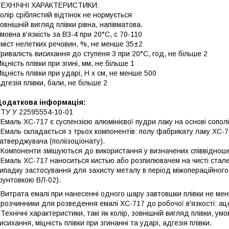
ТЕХНІЧНІ ХАРАКТЕРИСТИКИ:
олір сріблястий відтінок не нормується
овнішній вигляд плівки рівна, напівматова.
мовна в'язкість за ВЗ-4 при 20°С, с 70-110
міст нелетких речовин, %, не менше 35±2
ривалість висихання до ступеня 3 при 20°С, год, не більше 2
іцність плівки при згині, мм, не більше 1
іцність плівки при ударі, Н х см, не менше 500
дгезія плівки, бали, не більше 2
Додаткова інформація:
 ТУ У 22595554-10-01
 Емаль ХС-717 є суспензією алюмінієвої пудри лаку на основі сопо
 Емаль складається з трьох компонентів: полу фабрикату лаку ХС-
атверджувача (поліізоціонату).
 Компоненти змішуються до використання у визначених співвіднош
 Емаль ХС-717 наноситься кистью або розпилювачем на чисті сталев
ипадку застосування для захисту металу в період міжопераційного з
рунтовкою ВЛ-02).
 Витрата емалі при нанесенні одного шару завтовшки плівки не мен
 розчинники для розведення емалі ХС-717 до робочої в'язкості: ац
 Технічні характеристики, такі як колір, зовнішній вигляд плівки, ум
исихання, міцність плівки при згинанні та ударі, адгезія плівки.