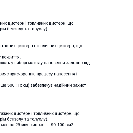
них цистерн і топливних цистерн, що
рім бензолу та толуолу).
антажних цистерн і топливних цистерн, що
е покриття.
чкість у виборі методу нанесення залежно від
сприяє прискоренню процесу нанесення і
менше 500 Н х см) забезпечує надійний захист
тажних цистерн і топливних цистерн, що
рім бензолу та толуолу).
 менше 25 мкм: кистью — 90-100 г/м2,