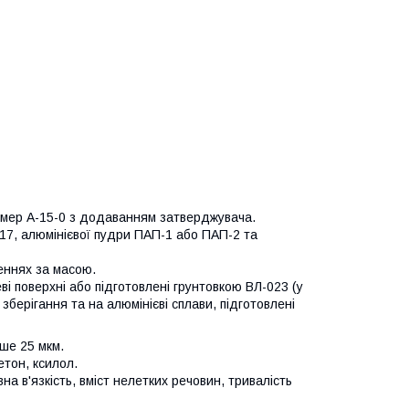
лімер А-15-0 з додаванням затверджувача.
717, алюмінієвої пудри ПАП-1 або ПАП-2 та
еннях за масою.
і поверхні або підготовлені грунтовкою ВЛ-023 (у
берігання та на алюмінієві сплави, підготовлені
ше 25 мкм.
етон, ксилол.
овна в'язкість, вміст нелетких речовин, тривалість