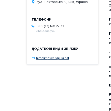
1
вул. Шахтарська, 9, Київ, Україна
2
3
е
+380 (66) 606-27-66
viber/телефон
-
е
-
-
к
himolimp2016@ukr.net
-
п
-
м
В
Е
е
Р
р