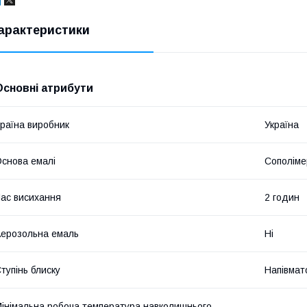
арактеристики
Основні атрибути
раїна виробник
Україна
снова емалі
Сополіме
ас висихання
2 годин
ерозольна емаль
Ні
тупінь блиску
Напівмат
інімальна робоча температура навколишнього