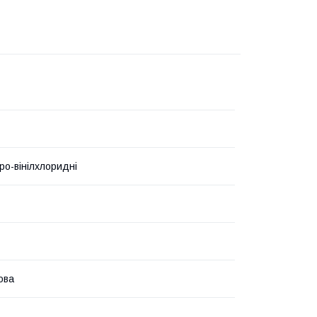
ро-вінілхлоридні
ова