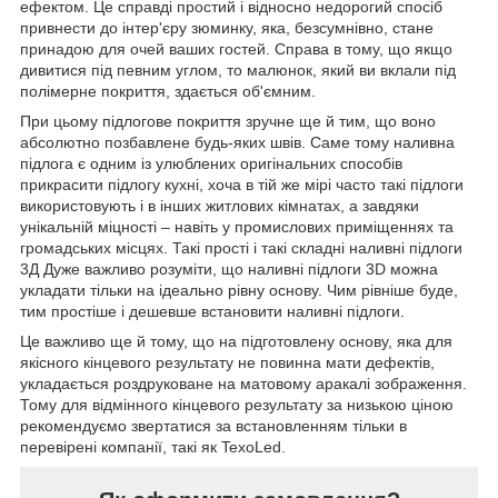
ефектом. Це справді простий і відносно недорогий спосіб
привнести до інтер'єру зюминку, яка, безсумнівно, стане
принадою для очей ваших гостей. Справа в тому, що якщо
дивитися під певним углом, то малюнок, який ви вклали під
полімерне покриття, здається об'ємним.
При цьому підлогове покриття зручне ще й тим, що воно
абсолютно позбавлене будь-яких швів. Саме тому наливна
підлога є одним із улюблених оригінальних способів
прикрасити підлогу кухні, хоча в тій же мірі часто такі підлоги
використовують і в інших житлових кімнатах, а завдяки
унікальній міцності – навіть у промислових приміщеннях та
громадських місцях. Такі прості і такі складні наливні підлоги
3Д Дуже важливо розуміти, що наливні підлоги 3D можна
укладати тільки на ідеально рівну основу. Чим рівніше буде,
тим простіше і дешевше встановити наливні підлоги.
Це важливо ще й тому, що на підготовлену основу, яка для
якісного кінцевого результату не повинна мати дефектів,
укладається роздруковане на матовому аракалі зображення.
Тому для відмінного кінцевого результату за низькою ціною
рекомендуємо звертатися за встановленням тільки в
перевірені компанії, такі як TexoLed.