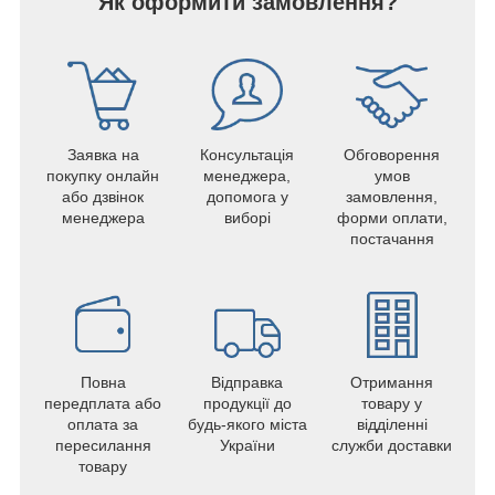
Як оформити замовлення?
Заявка на
Консультація
Обговорення
покупку онлайн
менеджера,
умов
або дзвінок
допомога у
замовлення,
менеджера
виборі
форми оплати,
постачання
Повна
Відправка
Отримання
передплата або
продукції до
товару у
оплата за
будь-якого міста
відділенні
пересилання
України
служби доставки
товару