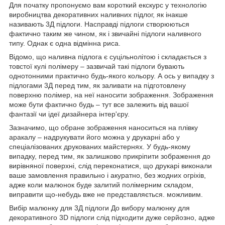
Для початку пропонуємо вам короткий екскурс у технологію
виробництва декоративних наливних підлог, як інакше
називають 3Д підлоги. Насправді підлоги створюються
фактично таким же чином, як і звичайні підлоги наливного
типу. Однак є одна відмінна риса.
Відомо, що наливна підлога є суцільнолітою і складається з
товстої кулі полімеру – зазвичай такі підлоги бувають
однотонними практично будь-якого кольору. А ось у випадку з
підлогами 3Д перед тим, як заливати на підготовлену
поверхню полімер, на неї наносити зображення. Зображення
може бути фактично будь – тут все залежить від вашої
фантазії чи ідеї дизайнера інтер'єру.
Зазначимо, що обране зображення наноситься на плівку
аракалу – надрукувати його можна у друкарні або у
спеціалізованих друкованих майстернях. У будь-якому
випадку, перед тим, як залишково прикріпити зображення до
вирівняної поверхні, слід переконатися, що друкарі виконали
ваше замовлення правильно і акуратно, без жодних огріхів,
адже коли малюнок буде залитий полімерним складом,
виправити що-небудь вже не представляється. можливим.
Вибір малюнку для 3Д підлоги До вибору малюнку для
декоративного 3D підлоги слід підходити дуже серйозно, адже