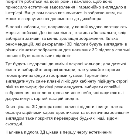
покриття робиться на довгі роки, і важливо, щоб воно
приносило естетичне задоволення і гармонійно виглядало в
інтер'єрі. Якщо вам важко визначитися із зображенням, ви
можете звернутися за допомогою до дизайнера.
Є певні шаблони, як, наприклад, у ванній чудово виглядають
морські пейзажі. Для інших кімнат, гостина або спальня, слід
вибирати затишні та менш зрелищні зображення. Кілька
рекомендацій, які декоративні 3D підлоги будуть виглядати в
різних кімнатах: зображення для наливних 3D підлог у спальні
повинні бути пастельних відтінків.
Тут будуть недоречні динамічні яскраві кольори; для дитячої
кімнати вибирайте яскраві кольори, але уникайте строгих
геометричних фігур з гострими кутами. Гармонійно
виглядатимуть саме плавні лінії; для кабінету підійдуть строгі
лінії та кольори; фахівці рекомендують вибирати спокійні
зображення, як зелена трава чи ясне небо, які надихають і
даруватимуть гарний настрій щодня.
Хоча ціна на 3D декоративні наливні підлоги і вище, але за
експлуатаційними характеристиками та естетичним зовнішнім
виглядом таке покриття перевершує будь-які інші, відомі
сьогодні.
Наливна підлога 3Д цікава в першу чергу естетичним