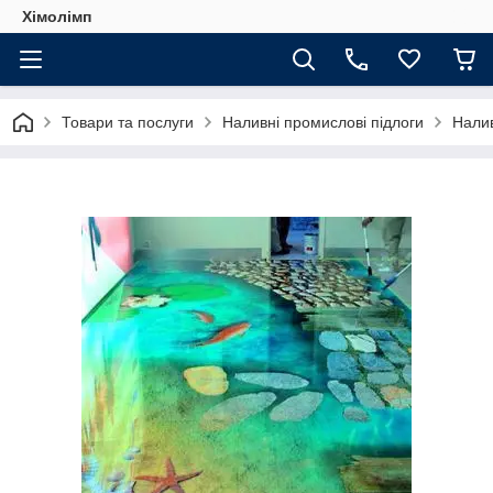
Хімолімп
Товари та послуги
Наливні промислові підлоги
Налив