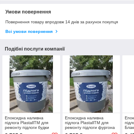
Умови повернення
Повернення товару впродовж 14 днів за рахунок покупця
Всі умови повернення
Подібні послуги компанії
Епоксидна наливна
Епоксидна наливна
Епок
підлога PlastallTM для
підлога PlastallTM для
підл
ремонту підлоги будки
ремонту підлоги фургона
Блак
вантажного автомобіля
рефрижератора Білий