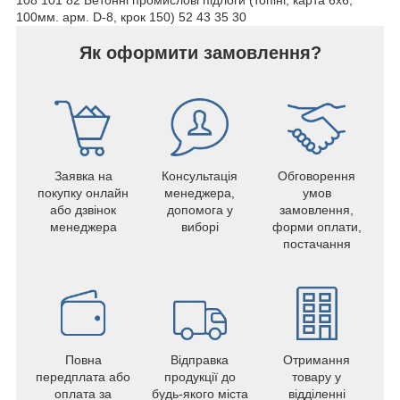
100мм. арм. D-8, крок 150) 52 43 35 30
Як оформити замовлення?
Заявка на
Консультація
Обговорення
покупку онлайн
менеджера,
умов
або дзвінок
допомога у
замовлення,
менеджера
виборі
форми оплати,
постачання
Повна
Відправка
Отримання
передплата або
продукції до
товару у
оплата за
будь-якого міста
відділенні