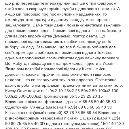
що різкі перепади температур найчастіше є тим фактором,
який значно скорочує термін служби підлогового покриття. А
якщо ми говоримо про промислових майданчиках, то
амплітуда температури в даному випадку може просто
зашкалювати. Саме тому даний показник настільки важливий
для промислових підлог. Промислові підлоги – все найкраще
для вашого виробництва Думаємо, повторювати, що
промислові підлоги вимагають особливого підходу до їх
вибору, не слід. Зазначимо, що все більше виробників для
своїх приміщень вибирають промислові підлоги TexoLed,
адже ми пропонуємо своїм клієнтам одну важливу перевагу.
Це, мабуть, найкращі ціни на промислові підлоги в Україні.
Якщо вам потрібні промислові підлоги у Києві – якісні,
довговічні, красиві, практичні, екологічно чисті і відносно
недорогі – то ви звернулися точно за адресою. Орієнтовна
вартість робіт з матеріалами і транспортними витратами по р.
Києву Опис покриття 1-9м2 10-25м2 25-50м2 50-100м2 100-
500м2 500-1000м2 Промисловий 36 35 29 25 20 15
Відсипання чіпсами, флоками під лаком 65 55 50 40 35 30
Однотонний глянець (матовий + 6,5$) 69 65 60 55 48 39
Кілька кольорів(комбінований) 82 78 73 66 59 54 Відсипання
різнокольоровими кварцовими пісками 1 шар (2 шари + 12$)
90 80 75 65 55 40 3D підлоги (візерунки,малюнки) 150 140 130
108 101 82 Бетонні промислові підлоги (топінг, карта 6х6,