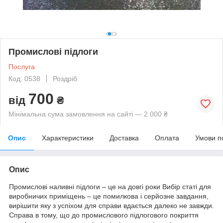
Промислові підлоги
Послуга
Код: 0538
Роздріб
700
від
₴
Мінімальна сума замовлення на сайті — 2 000 ₴
Опис
Характеристики
Доставка
Оплата
Умови п
Опис
Промислові наливні підлоги – це на довгі роки Вибір статі для
виробничих приміщень – це помилкова і серйозне завдання,
вирішити яку з успіхом для справи вдається далеко не завжди.
Справа в тому, що до промислового підлогового покриття