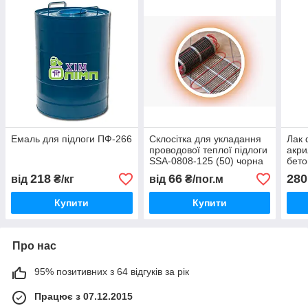
Емаль для підлоги ПФ-266
Склосітка для укладання
Лак 
проводової теплої підлоги
акри
SSA-0808-125 (50) чорна
бето
218
66
280
від
₴/кг
від
₴/пог.м
Купити
Купити
Про нас
95% позитивних з 64 відгуків за рік
Працює з 07.12.2015