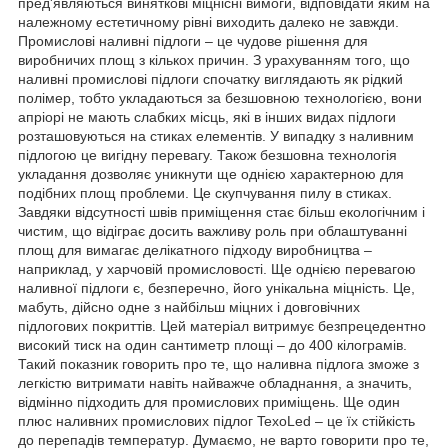
пред'являються виняткові міцнісні вимоги, відповідати яким на
належному естетичному рівні виходить далеко не завжди.
Промислові наливні підлоги – це чудове рішення для
виробничих площ з кількох причин. З урахуванням того, що
наливні промислові підлоги спочатку виглядають як рідкий
полімер, тобто укладаються за безшовною технологією, вони
апріорі не мають слабких місць, які в інших видах підлоги
розташовуються на стиках елементів. У випадку з наливним
підлогою це вигідну перевагу. Також безшовна технологія
укладання дозволяє уникнути ще однією характерною для
подібних площ проблеми. Це скупчування пилу в стиках.
Завдяки відсутності швів приміщення стає більш екологічним і
чистим, що відіграє досить важливу роль при облаштуванні
площ для вимагає делікатного підходу виробництва –
наприклад, у харчовій промисловості. Ще однією перевагою
наливної підлоги є, безперечно, його унікальна міцність. Це,
мабуть, дійсно одне з найбільш міцних і довговічних
підлогових покриттів. Цей матеріал витримує безпрецедентно
високий тиск на один сантиметр площі – до 400 кілограмів.
Такий показник говорить про те, що наливна підлога зможе з
легкістю витримати навіть найважче обладнання, а значить,
відмінно підходить для промислових приміщень. Ще один
плюс наливних промислових підлог TexoLed – це їх стійкість
до перепадів температур. Думаємо, не варто говорити про те,