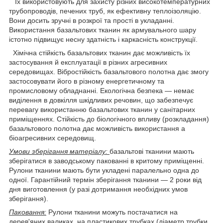
Їх використовують для захисту різних високотемпературних
трубопроводів, печених труб, як ефективну теплоізоляцію.
Вони досить зручні в розкрої та прості в укладанні.
Використання базальтових тканин як армувального шару
істотно підвищує несну здатність і каркасність конструкції.
Хімічна стійкість базальтових тканин дає можливість їх
застосування й експлуатації в різних агресивних
середовищах. Вібростійкість базальтового полотна дає змогу
застосовувати його в різному енергетичному та
промисловому обладнанні. Екологічна безпека — немає
виділення в довкілля шкідливих речовин, що забезпечує
перевагу використанню базальтових тканин у санітарних
приміщеннях. Стійкість до біологічного впливу (розкладання)
базальтового полотна дає можливість використання а
біоагресивних середовищ.
Умови зберігання матеріалу:
базальтові тканини мають
зберігатися в заводському пакованні в критому приміщенні.
Рулони тканини мають бути укладені паралельно одна до
одної. Гарантійний термін зберігання тканини — 2 роки від
дня виготовлення (у разі дотримання необхідних умов
зберігання).
Паковання:
Рулони тканини можуть постачатися на
дерев'яних валиках, на пластикових трубках (діаметр трубки