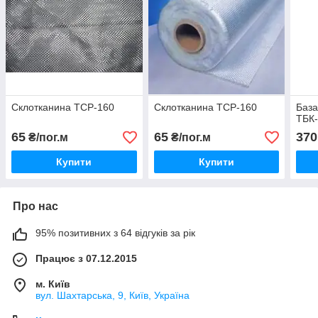
Склотканина ТСР-160
Склотканина ТСР-160
База
ТБК
65
65
370
₴/пог.м
₴/пог.м
Купити
Купити
Про нас
95% позитивних з 64 відгуків за рік
Працює з 07.12.2015
м. Київ
вул. Шахтарська, 9, Київ, Україна