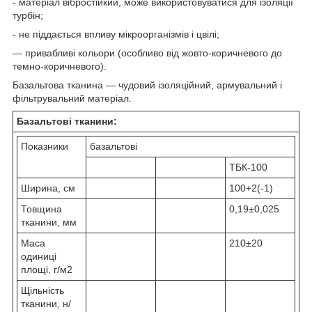
- матеріал вібростійкий, може використовуватися для ізоляції
турбін;
- не піддається впливу мікроорганізмів і цвілі;
— привабливі кольори (особливо від жовто-коричневого до
темно-коричневого).
Базальтова тканина — чудовий ізоляційний, армувальний і
фільтрувальний матеріал.
Базальтові тканини:
Показники
базальтові
ТБК-100
Ширина, см
100+2(-1)
Товщина
0,19±0,025
тканини, мм
Маса
210±20
одиниці
площі, г/м2
Щільність
тканини, н/