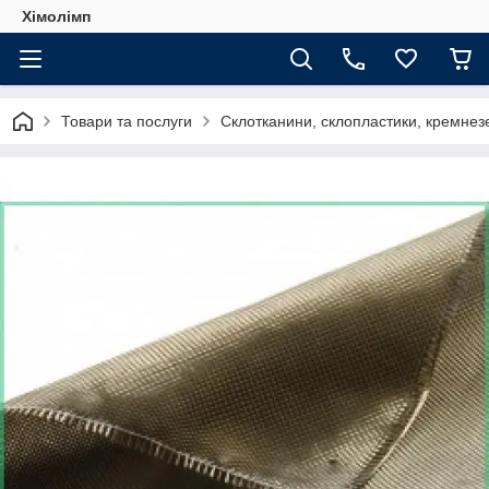
Хімолімп
Товари та послуги
Склотканини, склопластики, кремнезе