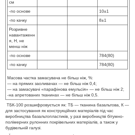
см
-по основе
10±1
-по качку
8±1
Розривне
навантаженн
я, Н, не
менш ніж
-по основе
784(80)
-по качку
784(80)
Масова частка замасувача не більш ніж, %:
― на прямих заоливачах — не більш ніж 0,4;
― на замасувачі «парафінова емульсія» — не більш ніж 2;
-на апретованих тканинах — не більш ніж 0,5.
ТБК-100 розшифровується як: ТБ — тканина базальтова, К —
для застосування як конструкційних матеріалів під час
виробництва базальтопластиків, у разі виробництві бітумно-
полімерних рулонних покрівельних матеріалів, а також у
будівельній галузі.