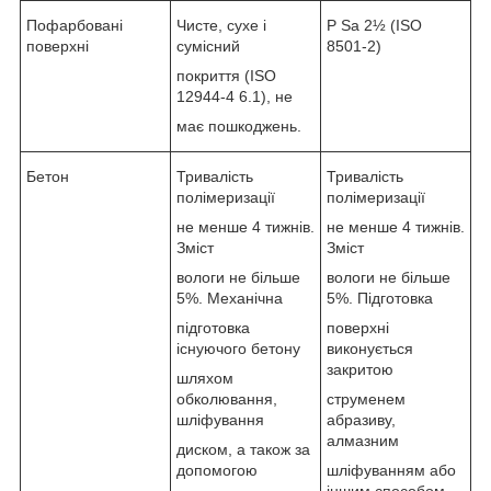
Пофарбовані
Чисте, сухе і
P Sa 2½ (ISO
поверхні
сумісний
8501-2)
покриття (ISO
12944-4 6.1), не
має пошкоджень.
Бетон
Тривалість
Тривалість
полімеризації
полімеризації
не менше 4 тижнів.
не менше 4 тижнів.
Зміст
Зміст
вологи не більше
вологи не більше
5%. Механічна
5%. Підготовка
підготовка
поверхні
існуючого бетону
виконується
закритою
шляхом
обколювання,
струменем
шліфування
абразиву,
алмазним
диском, а також за
допомогою
шліфуванням або
іншим способом,