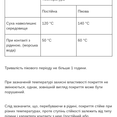
Постійна
Пікова
Суха навколишнє
120 °C
140 °C
середовище
При контакті з
50 °C
60 °C
рідиною, (морська
вода)
Тривалість пікового періоду не більше 1 години.
При зазначеній температурі захисні властивості покриття не
змінюються, однак, зовнішній вигляд покриття може бути
порушений.
Слід зазначити, що, перебуваючи в рідині, покриття стійке при
різних температурах, проте ступінь стійкості залежить від типу
рідини і характеру контакту з нею (постійний або