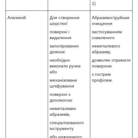
1)
Алюміній
Для створення
Абразивоструйная
шорсткої
очищення
поверхні і
застосуванням
видалення
схваленого
заполірованих
неметалевого
ділянок
абразиву,
необхідно
дозволяє отримати
виконати ручне
поверхню
або
з гострим
механізоване
профілем.
шліфування
поверхні з
допомогою
неметалевих
абразивів,
спеціалізованого
інструменту
або наждачного