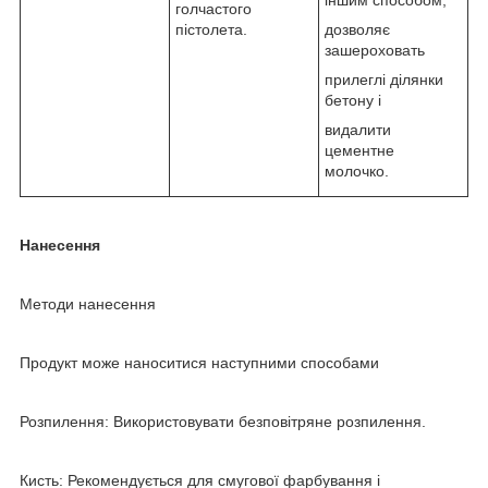
голчастого
пістолета.
дозволяє
зашероховать
прилеглі ділянки
бетону і
видалити
цементне
молочко.
Нанесення
Методи нанесення
Продукт може наноситися наступними способами
Розпилення: Використовувати безповітряне розпилення.
Кисть: Рекомендується для смугової фарбування і