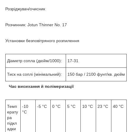
Розріджувач/очисник
Розчинник: Jotun Thinner No. 17
Установки безповітряного розпилення
Діаметр сопла (дюйм/1000):
17-31
Тиск на соплі (мінімальний):
150 бар / 2100 фунт/кв. дюйм
Час висихання й полімеризації
Темп
-10
-5 °C
0 °C
5 °C
10 °C
23 °C
40 °C
ерату
°C
ра
підкл
адки