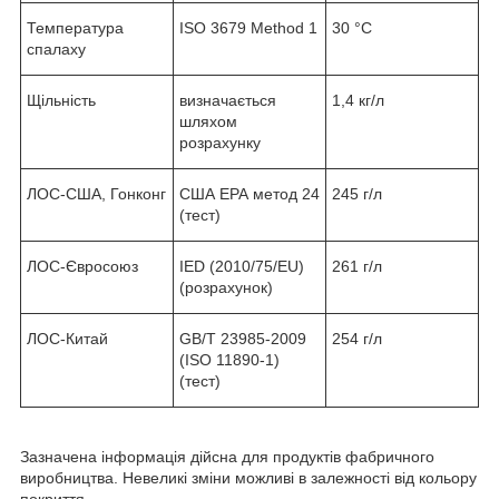
Температура
ISO 3679 Method 1
30 °C
спалаху
Щільність
визначається
1,4 кг/л
шляхом
розрахунку
ЛОС-США, Гонконг
США ЕРА метод 24
245 г/л
(тест)
ЛОС-Євросоюз
IED (2010/75/EU)
261 г/л
(розрахунок)
ЛОС-Китай
GB/T 23985-2009
254 г/л
(ISO 11890-1)
(тест)
Зазначена інформація дійсна для продуктів фабричного
виробництва. Невеликі зміни можливі в залежності від кольору
покриття.