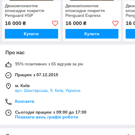
Двокомпонентне
Двокомпонентне
Дво
епоксидне покриття
епоксидне покриття
епок
Penguard HSP
Penguard Express
Peng
16 000
16 000
16 
₴
₴
Купити
Купити
Про нас
95% позитивних з 65 відгуків за рік
Працює з 07.12.2015
м. Київ
вул. Шахтарська, 9, Київ, Україна
Контакти
Сьогодні працює з 09:00 до 17:00
Показати весь графік роботи