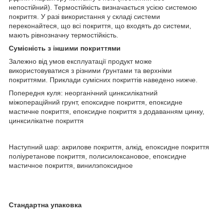
непостійний). Термостійкість визначається усією системою
покриття. У разі використання у складі системи
переконайтеся, що всі покриття, що входять до системи,
мають рівнозначну термостійкість.
Сумісність з іншими покриттями
Залежно від умов експлуатації продукт може
використовуватися з різними ґрунтами та верхніми
покриттями. Приклади сумісних покриттів наведено нижче.
Попередня куля: неорганічний цинксилікатний
міжопераційний грунт, епоксидне покриття, епоксидне
мастичне покриття, епоксидне покриття з додаванням цинку,
цинксилікатне покриття
Наступний шар: акрилове покриття, алкід, епоксидне покриття
поліуретанове покриття, полисилоксановое, епоксидне
мастичное покриття, винилэпоксидное
Стандартна упаковка