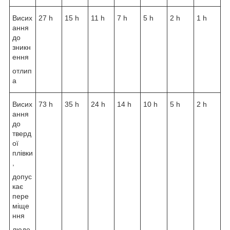
Висих
27 h
15 h
11 h
7 h
5 h
2 h
1 h
ання
до
зникн
ення
отлип
а
Висих
73 h
35 h
24 h
14 h
10 h
5 h
2 h
ання
до
тверд
ої
плівки
,
допус
кає
пере
міще
ння
люде