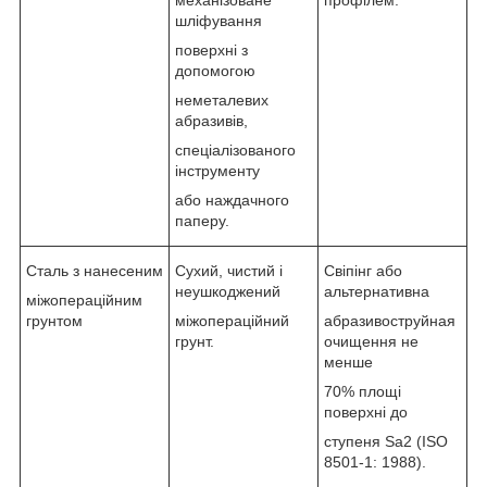
шліфування
поверхні з
допомогою
неметалевих
абразивів,
спеціалізованого
інструменту
або наждачного
паперу.
Сталь з нанесеним
Сухий, чистий і
Свіпінг або
неушкоджений
альтернативна
міжопераційним
грунтом
міжопераційний
абразивоструйная
грунт.
очищення не
менше
70% площі
поверхні до
ступеня Sa2 (ISO
8501-1: 1988).