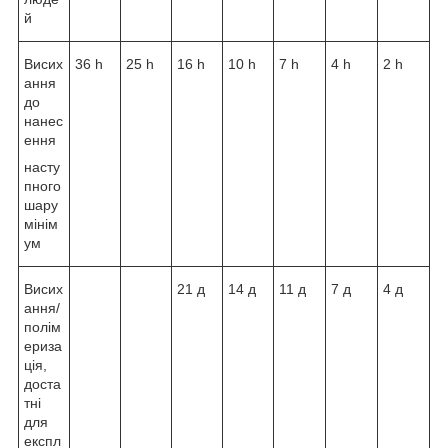
й
Висих
36 h
25 h
16 h
10 h
7 h
4 h
2 h
ання
до
нанес
ення
насту
пного
шару
мінім
ум
Висих
21 д
14 д
11 д
7 д
4 д
ання/
полім
ериза
ція,
доста
тні
для
експл