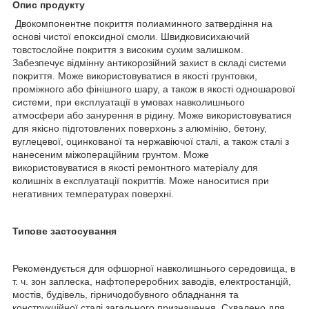
Опис продукту
Двокомпонентне покриття полиаминного затвердіння на
основі чистої епоксидної смоли. Швидковисихаючий
товстослойне покриття з високим сухим залишком.
Забезпечує відмінну антикорозійний захист в складі системи
покриття. Може використовуватися в якості грунтовки,
проміжного або фінішного шару, а також в якості одношарової
системи, при експлуатації в умовах навколишнього
атмосфери або занурення в рідину. Може використовуватися
для якісно підготовлених поверхонь з алюмінію, бетону,
вуглецевої, оцинкованої та нержавіючої сталі, а також сталі з
нанесеним міжопераційним грунтом. Може
використовуватися в якості ремонтного матеріалу для
колишніх в експлуатації покриттів. Може наноситися при
негативних температурах поверхні.
Типове застосування
Рекомендується для офшорної навколишнього середовища, в
т. ч. зон заплеска, нафтопереробних заводів, електростанцій,
мостів, будівель, гірничодобувного обладнання та
конструкційної сталі загального призначення. Схвалено для