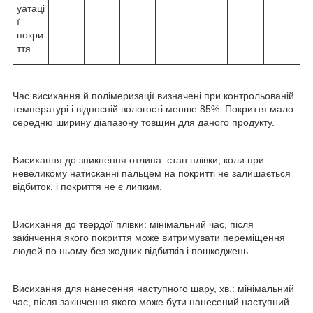
уатаці
ї
покри
ття
Час висихання й полімеризації визначені при контрольованій
температурі і відносній вологості менше 85%. Покриття мало
середню ширину діапазону товщин для даного продукту.
Висихання до зникнення отлипа: стан плівки, коли при
невеликому натисканні пальцем на покритті не залишається
відбиток, і покриття не є липким.
Висихання до твердої плівки: мінімальний час, після
закінчення якого покриття може витримувати переміщення
людей по ньому без жодних відбитків і пошкоджень.
Висихання для нанесення наступного шару, хв.: мінімальний
час, після закінчення якого може бути нанесений наступний