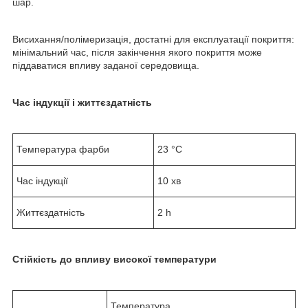
шар.
Висихання/полімеризація, достатні для експлуатації покриття:
мінімальний час, після закінчення якого покриття може
піддаватися впливу заданої середовища.
Час індукції і життєздатність
Температура фарби
23 °C
Час індукції
10 хв
Життєздатність
2 h
Стійкість до впливу високої температури
Температура