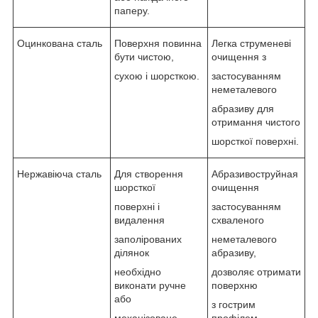
паперу.
Оцинкована сталь
Поверхня повинна
Легка струменеві
бути чистою,
очищення з
сухою і шорсткою.
застосуванням
неметалевого
абразиву для
отримання чистого
шорсткої поверхні.
Нержавіюча сталь
Для створення
Абразивоструйная
шорсткої
очищення
поверхні і
застосуванням
видалення
схваленого
заполірованих
неметалевого
ділянок
абразиву,
необхідно
дозволяє отримати
виконати ручне
поверхню
або
з гострим
механізоване
профілем.