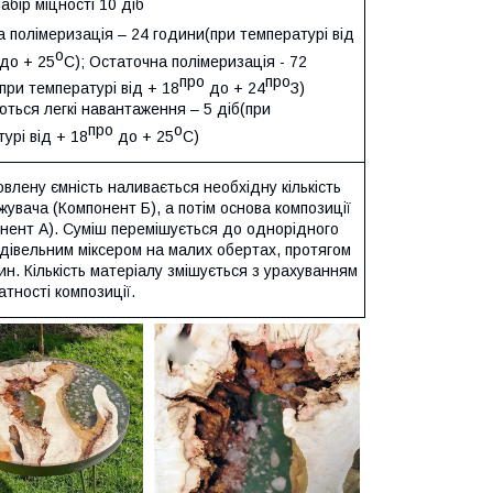
абір міцності 10 діб
 полімеризація – 24 години(при температурі від
о
до + 25
С); Остаточна полімеризація - 72
про
про
при температурі від + 18
до + 24
З)
ться легкі навантаження – 5 діб(при
про
о
урі від + 18
до + 25
С)
овлену ємність наливається необхідну кількість
увача (Компонент Б), а потім основа композиції
онент А). Суміш перемішується до однорідного
дівельним міксером на малих обертах, протягом
ин. Кількість матеріалу змішується з урахуванням
тності композиції.