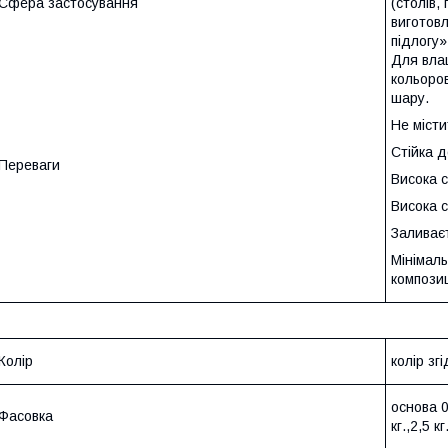
Сфера застосування
(столів,
виготов
підлогу»
Для вла
кольоров
шару.
Не місти
Стійка 
Переваги
Висока с
Висока 
Заливає
Мінімаль
композиц
Колір
колір зг
основа 0,
Фасовка
кг.,2,5 кг