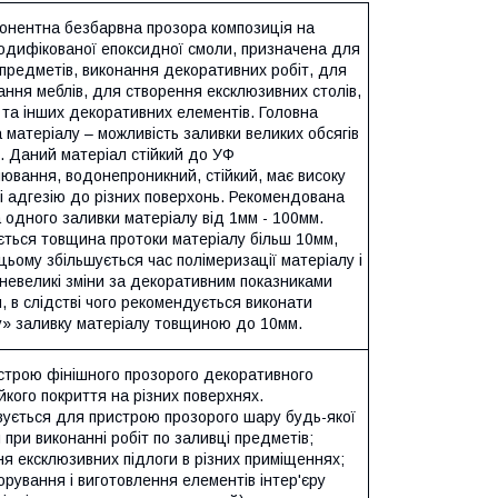
онентна безбарвна прозора композиція на
модифікованої епоксидної смоли, призначена для
предметів, виконання декоративних робіт, для
ння меблів, для створення ексклюзивних столів,
 та інших декоративних елементів. Головна
 матеріалу – можливість заливки великих обсягів
. Даний матеріал стійкий до УФ
ювання, водонепроникний, стійкий, має високу
 і адгезію до різних поверхонь. Рекомендована
одного заливки матеріалу від 1мм - 100мм.
ється товщина протоки матеріалу більш 10мм,
цьому збільшується час полімеризації матеріалу і
невеликі зміни за декоративним показниками
, в слідстві чого рекомендується виконати
у» заливку матеріалу товщиною до 10мм.
строю фінішного прозорого декоративного
йкого покриття на різних поверхнях.
вується для пристрою прозорого шару будь-якої
при виконанні робіт по заливці предметів;
я ексклюзивних підлоги в різних приміщеннях;
рування і виготовлення елементів інтер'єру