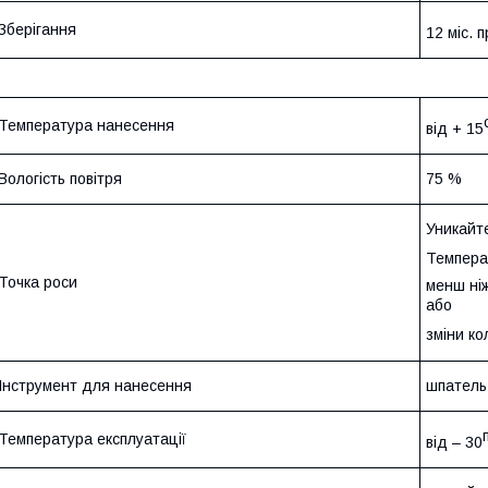
Зберігання
12 міс. 
Температура нанесення
від + 15
Вологість повітря
75 %
Уникайт
Темпера
Точка роси
менш ніж
або
зміни ко
Інструмент для нанесення
шпатель,
Температура експлуатації
від – 30