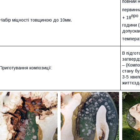
повний н
первинна
про
+ 18
Набір міцності товщиною до 10мм.
години (
допускаю
температ
В підгот
затвердж
– (Комп
Приготування композиції:
стану бу
3-5 хвил
життєзда