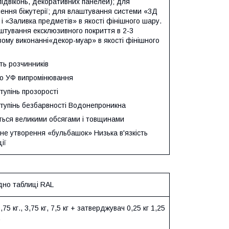
 підвіконь, декоративних панелей); для
лення біжутерії; для влаштування системи «3Д
 і «Заливка предметів» в якості фінішного шару.
штування ексклюзивного покриття в 2-3
ому виконанні«декор-муар» в якості фінішного
ть розчинників
до УФ випромінювання
тупінь прозорості
ступінь безбарвності Водонепроникна
ться великими обсягами і товщинами
не утворення «бульбашок» Низька в'язкість
ії
ідно таблиці RAL
75 кг., 3,75 кг, 7,5 кг + затверджувач 0,25 кг 1,25
.