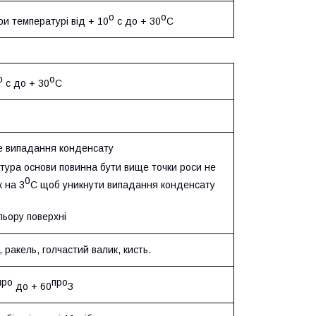
о
о
при температурі від + 10
с до + 30
С
о
о
с до + 30
С
е випадання конденсату
тура основи повинна бути вище точки роси не
0
 на 3
С щоб уникнути випадання конденсату
льору поверхні
 ракель, голчастий валик, кисть.
про
про
до + 60
З