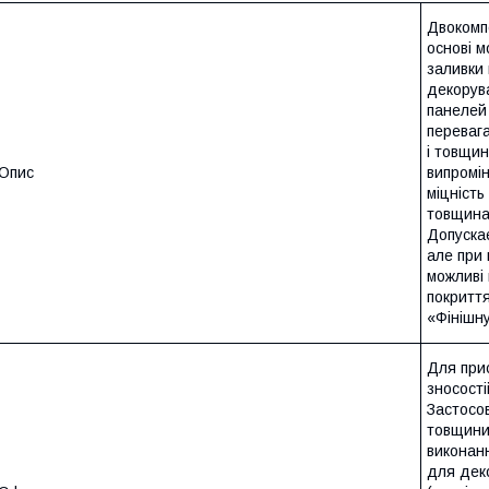
Двокомп
основі 
заливки 
декорува
панелей
перевага
і товщин
Опис
випромін
міцність
товщина 
Допуска
але при 
можливі 
покриття
«Фінішн
Для при
зносості
Застосо
товщини 
виконанн
для деко