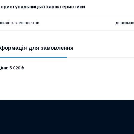
Користувальницькі характеристики
ількість компонентів
двокомп
нформація для замовлення
іна:
5 020 ₴