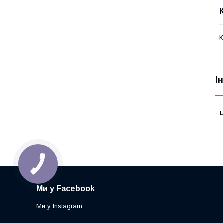
К
І
Ц
Ми у Facebook
Ми у Instagram