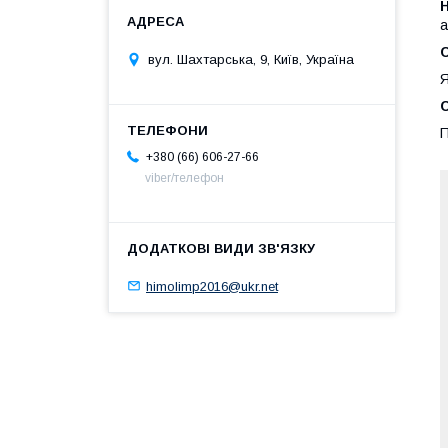
а
вул. Шахтарська, 9, Київ, Україна
Я
П
+380 (66) 606-27-66
viber/телефон
himolimp2016@ukr.net