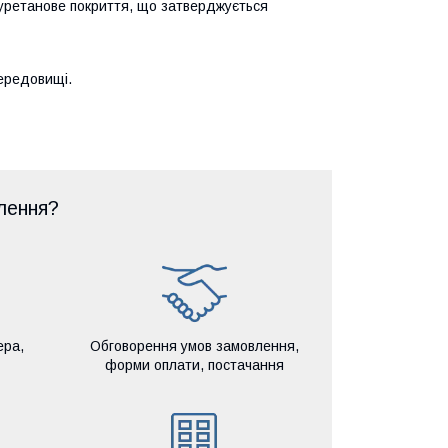
уретанове покриття, що затверджується
середовищі.
лення?
ера,
Обговорення умов замовлення,
форми оплати, постачання