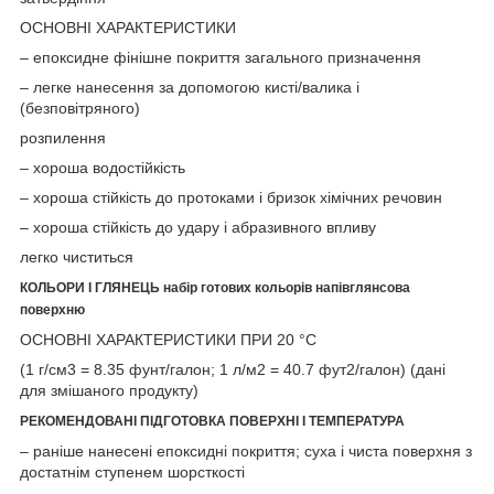
ОСНОВНІ ХАРАКТЕРИСТИКИ
– епоксидне фінішне покриття загального призначення
– легке нанесення за допомогою кисті/валика і
(безповітряного)
розпилення
– хороша водостійкість
– хороша стійкість до протоками і бризок хімічних речовин
– хороша стійкість до удару і абразивного впливу
легко чиститься
КОЛЬОРИ І ГЛЯНЕЦЬ набір готових кольорів напівглянсова
поверхню
ОСНОВНІ ХАРАКТЕРИСТИКИ ПРИ 20 °С
(1 г/см3 = 8.35 фунт/галон; 1 л/м2 = 40.7 фут2/галон) (дані
для змішаного продукту)
РЕКОМЕНДОВАНІ ПІДГОТОВКА ПОВЕРХНІ І ТЕМПЕРАТУРА
– раніше нанесені епоксидні покриття; суха і чиста поверхня з
достатнім ступенем шорсткості