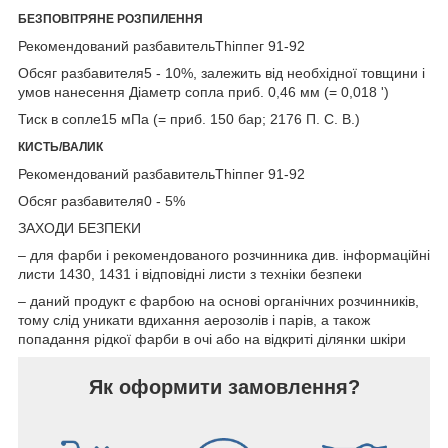
БЕЗПОВІТРЯНЕ РОЗПИЛЕННЯ
Рекомендований разбавительТһіппег 91-92
Обсяг разбавителя5 - 10%, залежить від необхідної товщини і
умов нанесення Діаметр сопла приб. 0,46 мм (= 0,018 ')
Тиск в сопле15 мПа (= приб. 150 бар; 2176 П. С. В.)
КИСТЬ/ВАЛИК
Рекомендований разбавительТһіппег 91-92
Обсяг разбавителя0 - 5%
ЗАХОДИ БЕЗПЕКИ
– для фарби і рекомендованого розчинника див. інформаційні
листи 1430, 1431 і відповідні листи з техніки безпеки
– даний продукт є фарбою на основі органічних розчинників,
тому слід уникати вдихання аерозолів і парів, а також
попадання рідкої фарби в очі або на відкриті ділянки шкіри
Як оформити замовлення?