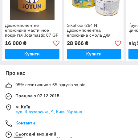
Двокомпонентне
Sikafloor-264 N
Ґрун
епоксидне мастичное
Двокомпонентна
цин
покриття Jotamastic 87 GF
епоксидна смола для
фінішних покриттів, 30 кг
16 000
28 966
₴
₴
від
Купити
Купити
Про нас
95% позитивних з 65 відгуків за рік
Працює з 07.12.2015
м. Київ
вул. Шахтарська, 9, Київ, Україна
Контакти
Сьогодні вихідний