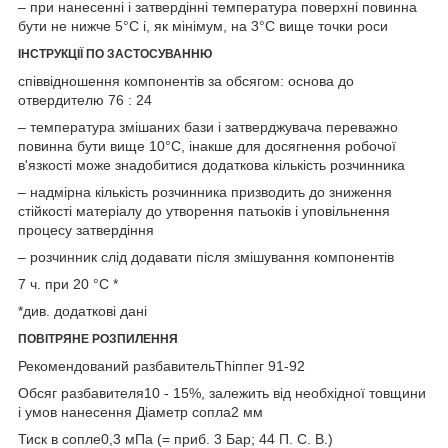
– при нанесенні і затвердінні температура поверхні повинна
бути не нижче 5°С і, як мінімум, на 3°С вище точки роси
ІНСТРУКЦІЇ ПО ЗАСТОСУВАННЮ
співвідношення компонентів за обсягом: основа до
отвердителю 76 : 24
– температура змішаних бази і затверджувача переважно
повинна бути вище 10°С, інакше для досягнення робочої
в'язкості може знадобитися додаткова кількість розчинника
– надмірна кількість розчинника призводить до зниження
стійкості матеріалу до утворення патьоків і уповільнення
процесу затвердіння
– розчинник слід додавати після змішування компонентів
7 ч. при 20 °C *
*див. додаткові дані
ПОВІТРЯНЕ РОЗПИЛЕННЯ
Рекомендований разбавительТһіппег 91-92
Обсяг разбавителя10 - 15%, залежить від необхідної товщини
і умов нанесення Діаметр сопла2 мм
Тиск в сопле0,3 мПа (= приб. 3 Бар; 44 П. С. В.)