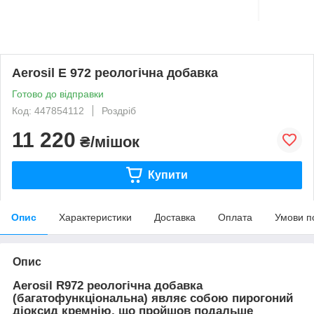
Aerosil E 972 реологічна добавка
Готово до відправки
Код: 447854112
Роздріб
11 220
₴/мішок
Купити
Опис
Характеристики
Доставка
Оплата
Умови п
Опис
Aerosil R972 реологічна добавка
(багатофункціональна) являє собою пирогоний
діоксид кремнію, що пройшов подальше