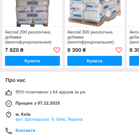
Aerosil 200 реологічна
Aerosil 300 реологічна
Aero
добавка
добавка
доба
(многофунціональная)
(многофунціональная)
(мно
7 820
8 300
8 3
₴
₴
Купити
Купити
Про нас
95% позитивних з 64 відгуків за рік
Працює з 07.12.2015
м. Київ
вул. Шахтарська, 9, Київ, Україна
Контакти