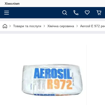
Хімолімп
Товари та послуги
Хімічна сировина
Aerosil E 972 р