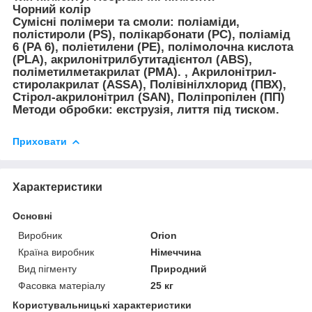
Чорний колір
Сумісні полімери та смоли: поліаміди,
полістироли (PS), полікарбонати (PC), поліамід
6 (PA 6), поліетилени (PE), полімолочна кислота
(PLA), акрилонітрилбутитадієнтол (ABS),
поліметилметакрилат (PMA). , Акрилонітрил-
стиролакрилат (ASSA), Полівінілхлорид (ПВХ),
Стірол-акрилонітрил (SAN), Поліпропілен (ПП)
Методи обробки: екструзія, лиття під тиском.
Приховати
Характеристики
Основні
Виробник
Orion
Країна виробник
Німеччина
Вид пігменту
Природний
Фасовка матеріалу
25 кг
Користувальницькі характеристики