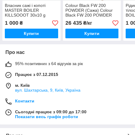
Власник сажі і копоті
Colour Black FW 200
Ріди
MASTER BOILER
POWDER (Сажа) Colour
тіло
KILLSOOOT 30x10 g
Black FW 200 POWDER
BOI
(Сажа)
1 000
26 435
1 0
₴
₴/кг
Купити
Купити
Про нас
95% позитивних з 64 відгуків за рік
Працює з 07.12.2015
м. Київ
вул. Шахтарська, 9, Київ, Україна
Контакти
Сьогодні працює з 09:00 до 17:00
Показати весь графік роботи