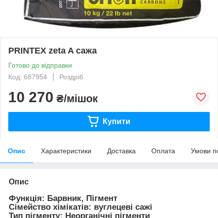
PRINTEX zeta A сажа
Готово до відправки
Код: 687954
Роздріб
10 270
₴/мішок
Купити
Опис
Характеристики
Доставка
Оплата
Умови п
Опис
Функція: Барвник, Пігмент
Сімейство хімікатів: вуглецеві сажі
Тип пігменту: Неорганічні пігменти