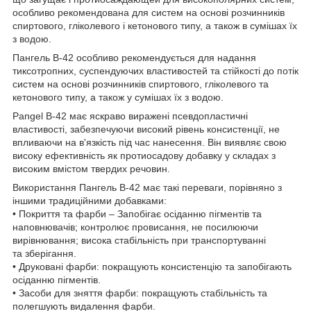
особливо рекомендована для систем на основі розчинників
спиртового, гліколевого і кетонового типу, а також в сумішах їх
з водою.
Пангель В-42 особливо рекомендується для надання
тиксотропних, суспендуючих властивостей та стійкості до потік
систем на основі розчинників спиртового, гліколевого та
кетонового типу, а також у сумішах їх з водою.
Pangel B-42 має яскраво виражені псевдопластичні
властивості, забезпечуючи високий рівень консистенції, не
впливаючи на в'язкість під час нанесення. Він виявляє свою
високу ефективність як протиосадову добавку у складах з
високим вмістом твердих речовин.
Використання Пангель В-42 має такі переваги, порівняно з
іншими традиційними добавками:
• Покриття та фарби – Запобігає осіданню пігментів та
наповнювачів; контролює провисання, не посилюючи
вирівнювання; висока стабільність при транспортуванні
та зберігання.
• Друковані фарби: покращують консистенцію та запобігають
осіданню пігментів.
• Засоби для зняття фарби: покращують стабільність та
полегшують видалення фарби.