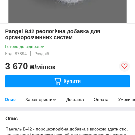
Pangel B42 реологічна добавка для
органорозчинних систем
Готово до відправки
Код: 87894
Роздріб
3 670
₴/мішок
Купити
Опис
Характеристики
Доставка
Оплата
Умови п
Опис
Пангель В-42 - порошкоподібна добавка з високою здатністю,
що загущає і протиосаждающей для високополярних систем,