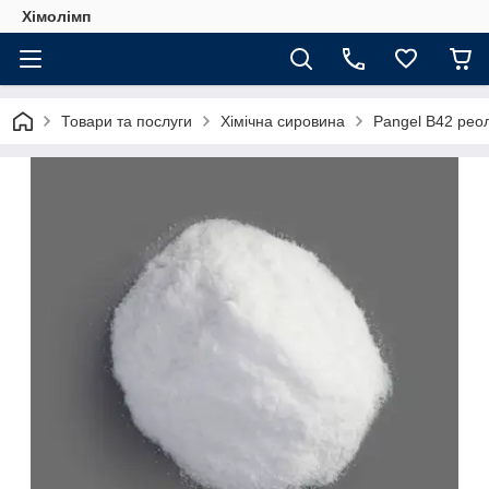
Хімолімп
Товари та послуги
Хімічна сировина
Pangel B42 рео