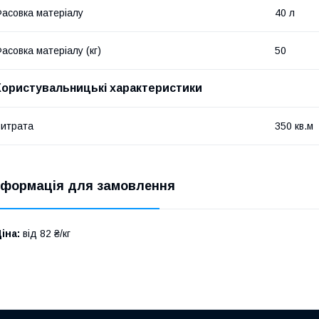
асовка матеріалу
40 л
асовка матеріалу (кг)
50
Користувальницькі характеристики
итрата
350 кв.м
нформація для замовлення
іна:
від 82 ₴/кг