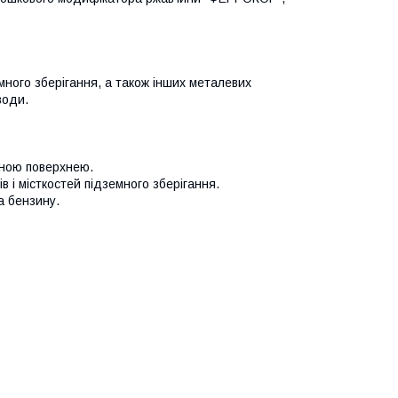
ного зберігання, а також інших металевих
води.
еною поверхнею.
 і місткостей підземного зберігання.
та бензину.