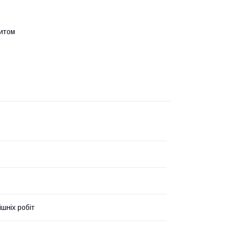
ритом
ішніх робіт