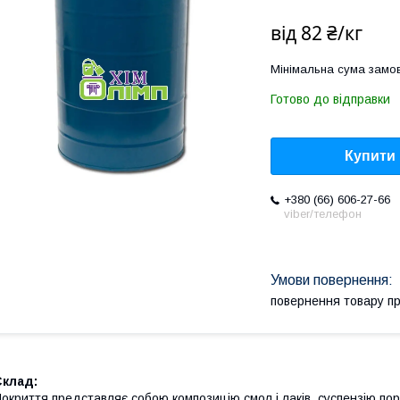
від
82 ₴/кг
Мінімальна сума замов
Готово до відправки
Купити
+380 (66) 606-27-66
viber/телефон
повернення товару п
Склад:
окриття представляє собою композицію смол і лаків, суспензію 