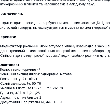
нтикорозійних пігментів та наповнювачів в алкідному лаку.
Призначення:
окриття призначене для фарбування металевих конструкцій підзем
онструкцій і споруд, які експлуатуються в умовах прісної і морської 
Переваги:
 Модифікатор ржавчини, який вступає в хімічну взаємодію з захищ
 довготривалий захист зовнішньої поверхні металевих трубопроводів
 Стійкість до впливу прісної і морської води, слабких розчинів лугу 
ластивості:
 Колір: темно-коричневий
 Зовнішній вигляд плівки: однорідна, матова
 Розчинник: уайт-спірит
 Сухий залишок, %: 60-70
 Умовна в'язкість за В3-246, С: 150-170
 Густина, кг/літр: 1,2-1,25
 Адгезія, бал: не більше 1
 Допустимий шар ржавчини, мкм: 100-150