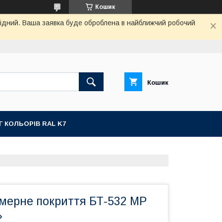
Кошик
ихідний. Ваша заявка буде оброблена в найближчий робочий
Кошик
Г КОЛЬОРІВ RAL K7
імерне покриття БТ-532 МР
»