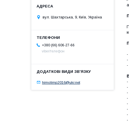
а
вул. Шахтарська, 9, Київ, Україна
П
к
+380 (66) 606-27-66
viber/телефон
-
-
-
В
-
himolimp2016@ukr.net
-
-
-
-
-
-
-