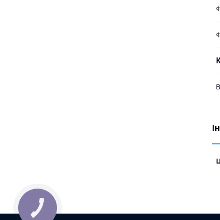
Ф
Ф
В
І
Ц
КНОПКА
ЗВ'ЯЗКУ