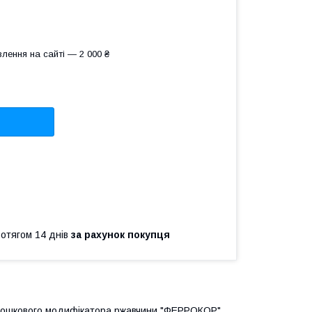
лення на сайті — 2 000 ₴
ротягом 14 днів
за рахунок покупця
порошкового модифікатора ржавчини "ФЕРРОКОР",