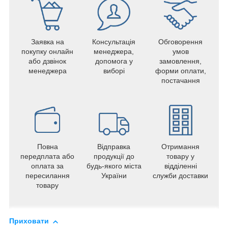
Заявка на
Консультація
Обговорення
покупку онлайн
менеджера,
умов
або дзвінок
допомога у
замовлення,
менеджера
виборі
форми оплати,
постачання
Повна
Відправка
Отримання
передплата або
продукції до
товару у
оплата за
будь-якого міста
відділенні
пересилання
України
служби доставки
товару
Приховати