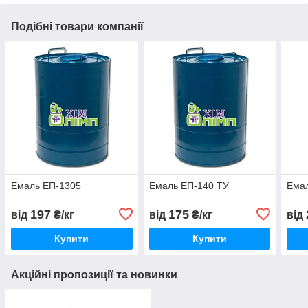
Подібні товари компанії
Емаль ЕП-1305
Емаль ЕП-140 ТУ
Емал
197
175
від
₴/кг
від
₴/кг
від
Купити
Купити
Акційні пропозиції та новинки