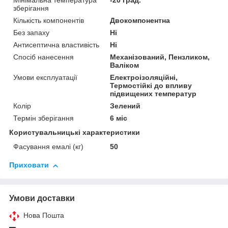
Мінімальна температура
-20 град.
зберігання
Кількість компонентів
Двокомпонентна
Без запаху
Ні
Антисептична властивість
Ні
Спосіб нанесення
Механізований, Пензликом,
Валіком
Умови експлуатації
Електроізоляційні,
Термостійкі до впливу
підвищених температур
Колір
Зелений
Термін зберігання
6 міс
Користувальницькі характеристики
Фасування емалі (кг)
50
Приховати
Умови доставки
Нова Пошта