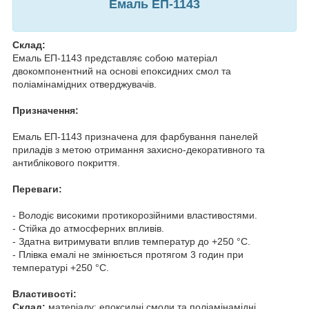
Емаль ЕП-1143
Склад:
Емаль ЕП-1143 представляє собою матеріал
двокомпонентний на основі епоксидних смол та
поліамінамідних отверджувачів.
Призначення:
Емаль ЕП-1143 призначена для фарбування панелей
приладів з метою отримання захисно-декоративного та
антиблікового покриття.
Переваги:
- Володіє високими протикорозійними властивостями.
- Стійка до атмосферних впливів.
- Здатна витримувати вплив температур до +250 °C.
- Плівка емалі не змінюється протягом 3 годин при
температурі +250 °C.
Властивості:
Склад:
матеріалу: епоксидні смоли та поліамінамідні