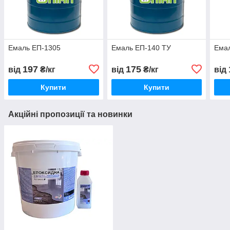
Емаль ЕП-1305
Емаль ЕП-140 ТУ
Емал
197
175
від
₴/кг
від
₴/кг
від
Купити
Купити
Акційні пропозиції та новинки