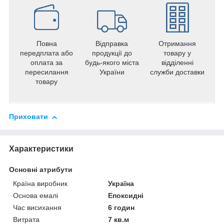
Повна
Відправка
Отримання
передплата або
продукції до
товару у
оплата за
будь-якого міста
відділенні
пересилання
України
служби доставки
товару
Приховати
Характеристики
Основні атрибути
Країна виробник
Україна
Основа емалі
Епоксидні
Час висихання
6 годин
Витрата
7 кв.м