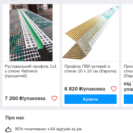
Рустувальний профіль 1х1
Профіль ПВХ кутовий із
Проф
з сіткою Valmiera
сіткою 10 х 10 см (Європа)
сітк
(прошитий)
(Євр
від
6 820
₴/упаковка
упа
7 260
₴/упаковка
Купити
Про нас
95% позитивних з 64 відгуків за рік