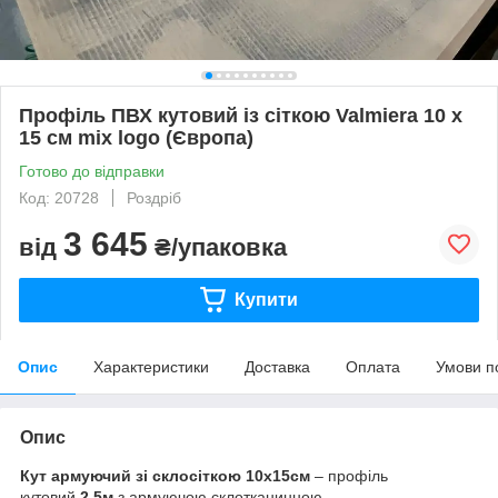
Профіль ПВХ кутовий із сіткою Valmiera 10 х
15 см mix logo (Європа)
Готово до відправки
Код: 20728
Роздріб
3 645
від
₴/упаковка
Купити
Опис
Характеристики
Доставка
Оплата
Умови п
Опис
Кут армуючий зі склосіткою 10х15см
– профіль
кутовий
2.5м
з армуючою склотканинною