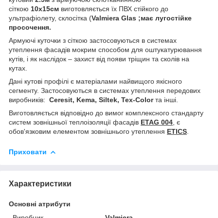
сіткою
10х15см
виготовляється їх ПВХ стійкого до
ультрафіолету, склосітка (
Valmiera Glas ;має лугостійке
просочення.
Армуючі куточки з сіткою застосовуються в системах
утеплення фасадів мокрим способом для оштукатурювання
кутів, і як наслідок – захист від появи тріщин та сколів на
кутах.
Дані кутові профілі є матеріалами найвищого якісного
сегменту. Застосовуються в системах утеплення передових
виробників:
Ceresit, Kema, Siltek, Tex-Color
та інші.
Виготовляється відповідно до вимог комплексного стандарту
систем зовнішньої теплоізоляції фасадів
ETAG 004
, є
обов'язковим елементом зовнішнього утеплення
ETICS
.
Приховати
Характеристики
Основні атрибути
Виробник
Valmiera