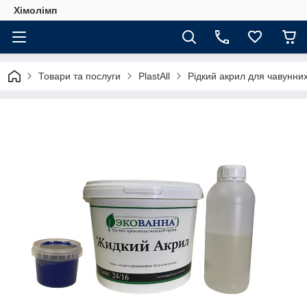
Хімолімп
Товари та послуги
PlastAll
Рідкий акрил для чавунних