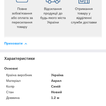
Повне
Відсилання
Отримання
зобов'язання
продукції до
товару у
або оплата за
будь-якого міста
відділенні
пересилання
України
служби доставки
товару
Приховати
Характеристики
Основні
Країна виробник
Україна
Матеріал
Акрил
Колір
Синій
Стан
Новий
Довжина
1.2 м