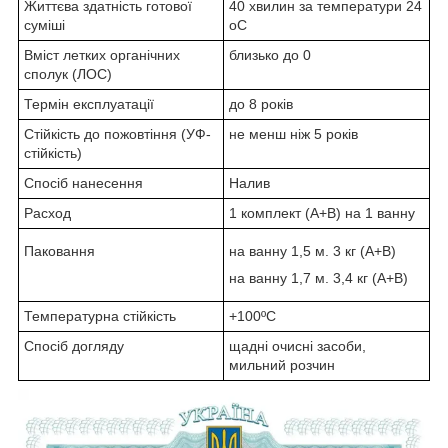
Життєва здатність готової
40 хвилин за температури 24
суміші
oC
Вміст летких органічних
близько до 0
сполук (ЛОС)
Термін експлуатації
до 8 років
Стійкість до пожовтіння (УФ-
не менш ніж 5 років
стійкість)
Спосіб нанесення
Налив
Расход
1 комплект (А+B) на 1 ванну
Паковання
на ванну 1,5 м. 3 кг (А+B)
на ванну 1,7 м. 3,4 кг (A+B)
Температурна стійкість
+100ºC
Спосіб догляду
щадні очисні засоби,
мильний розчин