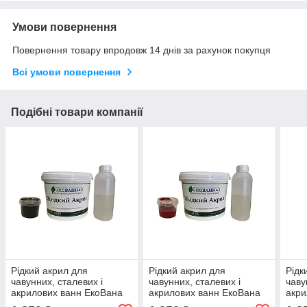
Умови повернення
Повернення товару впродовж 14 днів за рахунок покупця
Всі умови повернення
Подібні товари компанії
Рідкий акрил для
Рідкий акрил для
Рідк
чавунних, сталевих і
чавунних, сталевих і
чаву
акрилових ванн ЕкоВана
акрилових ванн ЕкоВана
акри
колір Чорний
колір Червоний
колі