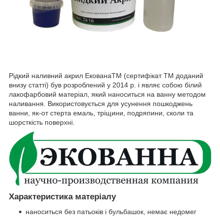
Рідкий наливний акрил ЕкованаTM (сертифікат ТМ доданий
внизу статті) був розроблений у 2014 р. і являє собою білий
лакофарбовий матеріал, який наноситься на ванну методом
наливання. Використовується для усунення пошкоджень
ванни, як-от стерта емаль, тріщини, подряпини, сколи та
шорсткість поверхні.
Характеристика матеріалу
наноситься без патьоків і бульбашок, немає недомег