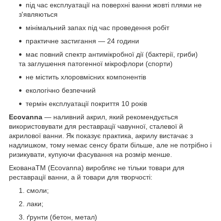
під час експлуатації на поверхні ванни жовті плями не
з'являються
мінімальний запах під час проведення робіт
практичне застигання — 24 години
має повний спектр антимікробної дії (бактерії, гриби)
та заглушення патогенної мікрофлори (спорти)
не містить хлоровмісних компонентів
екологічно безпечний
термін експлуатації покриття 10 років
Ecovanna
— наливний акрил, який рекомендується
використовувати для реставрації чавунної, сталевої й
акрилової ванни. Як показує практика, акрилу вистачає з
надлишком, тому немає сенсу брати більше, але не потрібно і
ризикувати, купуючи фасування на розмір менше.
ЕкованаTM (Ecovanna) виробляє не тільки товари для
реставрації ванни, а й товари для творчості:
смоли;
лаки;
ґрунти (бетон, метал)