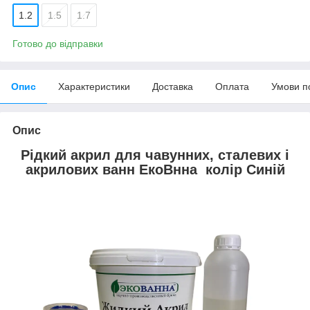
1.2
1.5
1.7
Готово до відправки
Опис
Характеристики
Доставка
Оплата
Умови п
Опис
Рідкий акрил для чавунних, сталевих і
акрилових ванн ЕкоВнна колір Синій