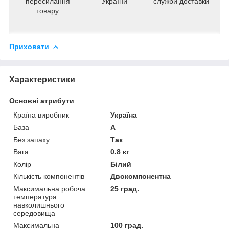
пересилання
України
служби доставки
товару
Приховати
Характеристики
Основні атрибути
Країна виробник
Україна
База
А
Без запаху
Так
Вага
0.8 кг
Колір
Білий
Кількість компонентів
Двокомпонентна
Максимальна робоча
25 град.
температура
навколишнього
середовища
Максимальна
100 град.