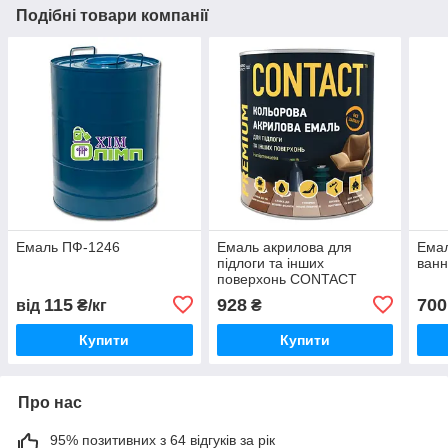
Подібні товари компанії
Емаль ПФ-1246
Емаль акрилова для
Емал
підлоги та інших
ван
поверхонь CONTACT
115
928
700
від
₴/кг
₴
Купити
Купити
Про нас
95% позитивних з 64 відгуків за рік