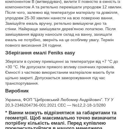
компонентом В (витвердувач), вилити її повністю в ємність із
компонентом А та ретельно перемішати упродовж 12 хвилин.
Після чого, залежно від температури матеріалу та довкілля,
упродовж 25-30 хвилин нанести на всю поверхню ванни.
Замішуйте емаль вручну, ретельно вимішуючи дно та
стінки. Найкраще замішувати дерев'яною лопаткою. Після
замішування відразу наносьте склад на ванну, захищати
емаль не потрібно, зверніть на це особливу увагу. Термін
повного висихання 24 години.
Зберігання емалі Fеniks easy
Зберігати в сухому приміщенні за температури від +7 °C до
+30 °C. Не допускати прямого впливу сонячних променів.
Ємності з частково використаним матеріалом мають бути
щільно закриті. Допускається заморожування під час
транспортування.
Виробник
Украина, ФОП "Цибровський Любомир Андрійович". ТУ У
20,3-2346204736-001:2021 СЕС — No12,2-18-1/3280
* Ванни можуть відрізнятися за габаритами та
геометрії. Щоб максимально точно визначити
потрібну кількість емалі. Перед купівлею
проконсультуйтеся в нашого менеджера.