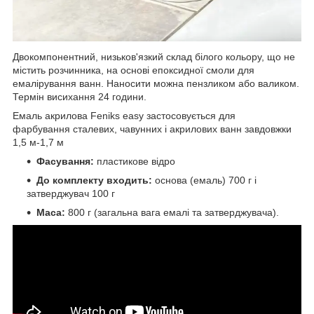
Двокомпонентний, низьков'язкий склад білого кольору, що не
містить розчинника, на основі епоксидної смоли для
емалірування ванн. Наносити можна пензликом або валиком.
Термін висихання 24 години.
Емаль акрилова Feniks easy застосовується для
фарбування сталевих, чавунних і акрилових ванн завдовжки
1,5 м-1,7 м
Фасування:
пластикове відро
До комплекту входить:
основа (емаль) 700 г і
затверджувач 100 г
Маса:
800 г (загальна вага емалі та затверджувача).