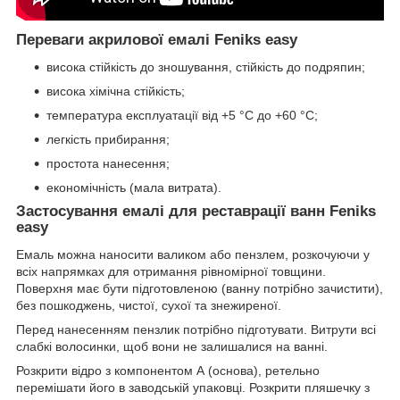
Переваги акрилової емалі Fеniks easy
висока стійкість до зношування, стійкість до подряпин;
висока хімічна стійкість;
температура експлуатації від +5 °C до +60 °C;
легкість прибирання;
простота нанесення;
економічність (мала витрата).
Застосування емалі для реставрації ванн Fеniks
easy
Емаль можна наносити валиком або пензлем, розкочуючи у
всіх напрямках для отримання рівномірної товщини.
Поверхня має бути підготовленою (ванну потрібно зачистити),
без пошкоджень, чистої, сухої та знежиреної.
Перед нанесенням пензлик потрібно підготувати. Витрути всі
слабкі волосинки, щоб вони не залишалися на ванні.
Розкрити відро з компонентом А (основа), ретельно
перемішати його в заводській упаковці. Розкрити пляшечку з