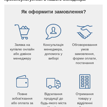
Як оформити замовлення?
Заявка на
Консультація
Обговорювання
купівлю онлайн
менеджера,
умов
або дзвінок
допомога у
замовлення,
менеджеру
виборі
форми оплати,
постачання
Повне
Відсилання
Отримання
зобов'язання
продукції до
товару у
або оплата за
будь-якого міста
відділенні