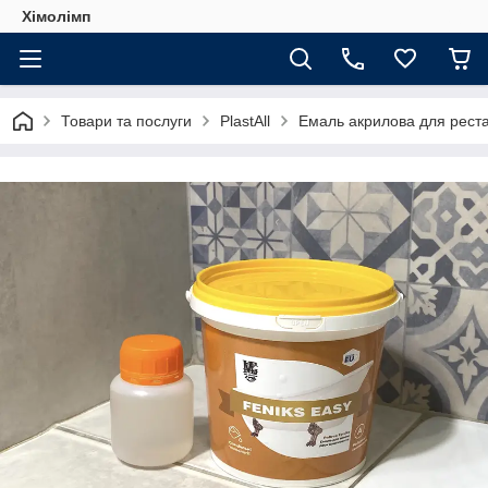
Хімолімп
Товари та послуги
PlastAll
Емаль акрилова для реста