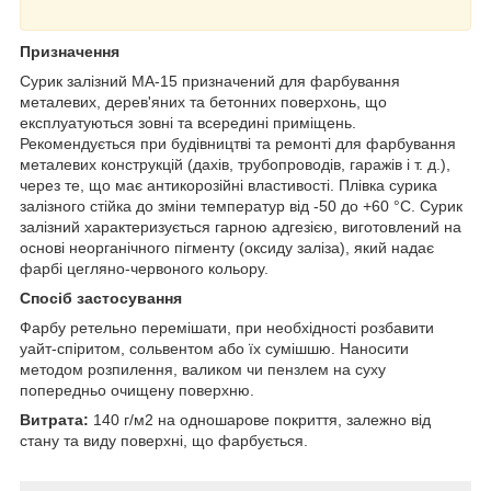
Призначення
Сурик залізний МА-15 призначений для фарбування
металевих, дерев'яних та бетонних поверхонь, що
експлуатуються зовні та всередині приміщень.
Рекомендується при будівництві та ремонті для фарбування
металевих конструкцій (дахів, трубопроводів, гаражів і т. д.),
через те, що має антикорозійні властивості. Плівка сурика
залізного стійка до зміни температур від -50 до +60 °C. Сурик
залізний характеризується гарною адгезією, виготовлений на
основі неорганічного пігменту (оксиду заліза), який надає
фарбі цегляно-червоного кольору.
Спосіб застосування
Фарбу ретельно перемішати, при необхідності розбавити
уайт-спіритом, сольвентом або їх сумішшю. Наносити
методом розпилення, валиком чи пензлем на суху
попередньо очищену поверхню.
Витрата:
140 г/м2 на одношарове покриття, залежно від
стану та виду поверхні, що фарбується.