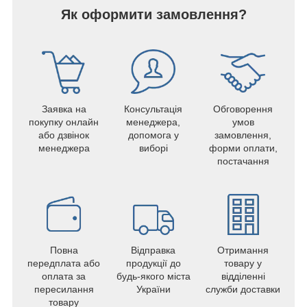
Як оформити замовлення?
Заявка на
Консультація
Обговорення
покупку онлайн
менеджера,
умов
або дзвінок
допомога у
замовлення,
менеджера
виборі
форми оплати,
постачання
Повна
Відправка
Отримання
передплата або
продукції до
товару у
оплата за
будь-якого міста
відділенні
пересилання
України
служби доставки
товару