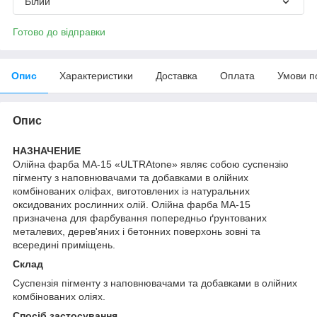
Білий
Готово до відправки
Опис
Характеристики
Доставка
Оплата
Умови п
Опис
НАЗНАЧЕНИЕ
Олійна фарба МА-15 «ULTRAtone» являє собою суспензію
пігменту з наповнювачами та добавками в олійних
комбінованих оліфах, виготовлених із натуральних
оксидованих рослинних олій. Олійна фарба МА-15
призначена для фарбування попередньо ґрунтованих
металевих, дерев'яних і бетонних поверхонь зовні та
всередині приміщень.
Склад
Суспензія пігменту з наповнювачами та добавками в олійних
комбінованих оліях.
Спосіб застосування