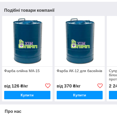
Подібні товари компанії
Фарба олійна МА-15
Фарба АК-12 для басейнів
Супр
біло
прот
126
370
2 2
від
₴/кг
від
₴/кг
Купити
Купити
Про нас