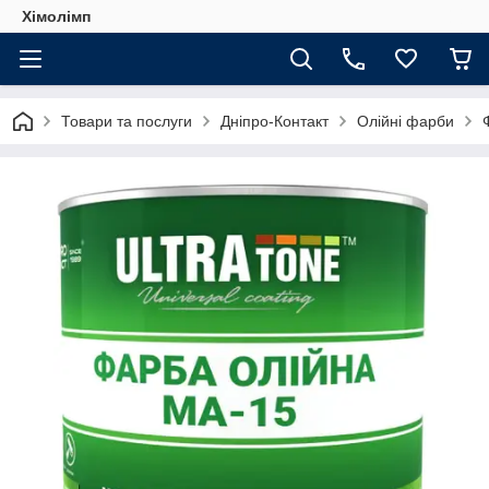
Хімолімп
Товари та послуги
Дніпро-Контакт
Олійні фарби