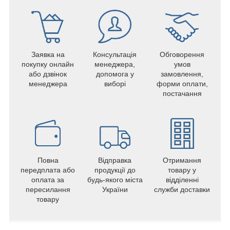
Заявка на
Консультація
Обговорення
покупку онлайн
менеджера,
умов
або дзвінок
допомога у
замовлення,
менеджера
виборі
форми оплати,
постачання
Повна
Відправка
Отримання
передплата або
продукції до
товару у
оплата за
будь-якого міста
відділенні
пересилання
України
служби доставки
товару