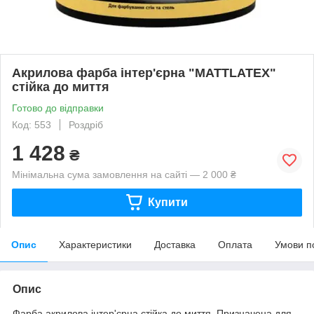
Акрилова фарба інтер'єрна "MATTLATEX"
стійка до миття
Готово до відправки
Код: 553
Роздріб
1 428
₴
Мінімальна сума замовлення на сайті — 2 000 ₴
Купити
Опис
Характеристики
Доставка
Оплата
Умови п
Опис
Фарба акрилова інтер'єрна стійка до миття. Призначена для