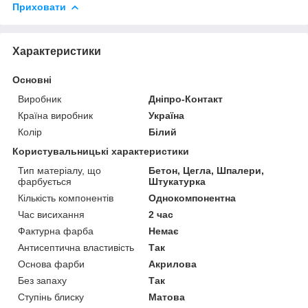
Приховати
Характеристики
Основні
Виробник
Дніпро-Контакт
Країна виробник
Україна
Колір
Білий
Користувальницькі характеристики
Тип матеріалу, що
Бетон, Цегла, Шпалери,
фарбується
Штукатурка
Кількість компонентів
Однокомпонентна
Час висихання
2 час
Фактурна фарба
Немає
Антисептична властивість
Так
Основа фарби
Акрилова
Без запаху
Так
Ступінь блиску
Матова