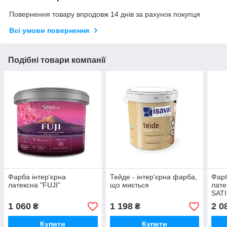
Повернення товару впродовж 14 днів за рахунок покупця
Всі умови повернення
Подібні товари компанії
Фарба інтер'єрна
Тейде - інтер'єрна фарба,
Фарб
латексна "FUJI"
що миється
лат
SATI
1 060
1 198
2 0
₴
₴
Купити
Купити