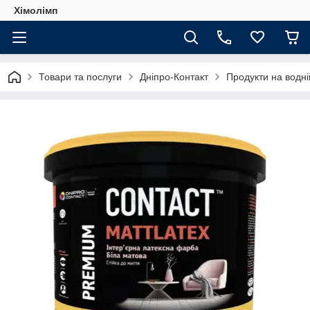
Хімолімп
Товари та послуги
Дніпро-Контакт
Продукти на водні