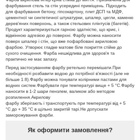
фарбування стель та стін усередині приміщень. Підходить
для фарбування бетону, гіпсокартону, плит ДСП та МДФ,
цементної чи синтетичної штукатурки, шпалер, цегли, каменю
дерев'яних поверхонь, а також стельових плінтусів (багетів).
Продукт характеризується гарною здатністю, що криє, і
відмінною адгезією до поверхні. Фарбу можна наносити
поверх шпалер і стін, що вже пофарбовані акриловою
фарбою. Утворює гладке матове біле покриття стійке до
сухого очищення. Фарба нешкідлива для здоров'я та
практично не має запаху.
Перед застосуванням фарбу ретельно перемішати.При
необхідності розбавити водою до потрібної в'язкості (але не
більше 1:8).Фарбу можна тонувати колірними пастами для
водних систем.Фарбувати при температурі вище + 5 °С.Фарбу
наносити в 1-2 шари пензлем, валиком або методом
розпилення.Акрилову
фарбу зберігають і транспортують при температурі від + 5
°С до + 35 °С в щільно закритій тарі.Не допускати
заморожування фарби.
Як оформити замовлення?