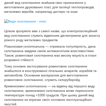
даний вид склотканини знайшов своє призначення у
виготовленні друкованих плат, для ізоляції теплопроводів,
металевих виробів, наприклад цистерн та інше.
Цілком зрозуміло вже з самої назви, що електроізоляційний
вид склотканини служить відмінним діелектриком для захисту
різного роду металевих предметів.
Ровинговая склотканина
— отримала популярність, дана
склотканина завдяки своїм антимагнітним властивостями.
Також, ровинговая склотканина має високу міцність в плані
розривної стійкості.
Тому основне застосування ровинговою склотканини
знайшлося в конструюванні літальних апаратів, кораблів та
автомобілів. Основним матеріалом для виготовлення
ровинговою склотканини, служить склоруберойд.
Кремнеземні склотканина
— на відміну від першого виду
склотканини, кремнеземні склотканина може переносити
температури понад +1000 градусів. При цьому даний вид
склотканини не втрачає своїх основних експлуатаційних
якостей.