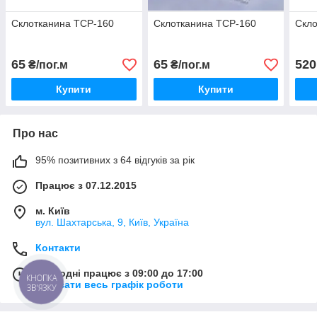
Склотканина ТСР-160
Склотканина ТСР-160
Скло
65
65
520
₴/пог.м
₴/пог.м
Купити
Купити
Про нас
95% позитивних з 64 відгуків за рік
Працює з 07.12.2015
м. Київ
вул. Шахтарська, 9, Київ, Україна
Контакти
Сьогодні працює з 09:00 до 17:00
КНОПКА
Показати весь графік роботи
ЗВ'ЯЗКУ