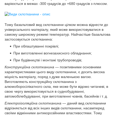
варіюється в межах -300 градусів до +680 градусів з плюсом.
Тому базальтовий вид склотканини цілком можна віднести до
універсального матеріалу, який може використовуватися в
самому широкому режимі температур. Найчастіше базальтова
застосовується склотканина:
При облаштуванні покрівлі;
При виготовленні вогнезахисного обладнання;
При будівництві і монтажі трубопроводів;
Конструкційна склотканина
— позитивними основними
характеристиками цього виду склотканини, є досить висока
міцність матеріалу, поряд з дуже маленькою вагою.
Виготовляють конструкційну склотканина з
алюмоборосілікатного скла, яке може бути відомо читачеві, в
свою чергу використовується в суднобудуванні,
автомобілебудуванні, при виготовленні човнів, басейнів і т. д.
Електроізоляційна склотканина
— даний вид склотканини
відрізняється від всіх інших видів склотканини, насамперед
своїми відмінними антикорозійними властивостями. Тому