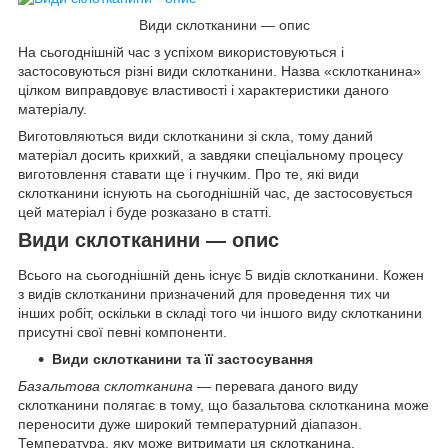
Види склотканини — опис
На сьогоднішній час з успіхом використовуються і
застосовуються різні види склотканини. Назва «склотканина»
цілком виправдовує властивості і характеристики даного
матеріалу.
Виготовляються види склотканини зі скла, тому даний
матеріал досить крихкий, а завдяки спеціальному процесу
виготовлення ставати ще і гнучким. Про те, які види
склотканини існують на сьогоднішній час, де застосовується
цей матеріал і буде розказано в статті.
Види склотканини — опис
Всього на сьогоднішній день існує 5 видів склотканини. Кожен
з видів склотканини призначений для проведення тих чи
інших робіт, оскільки в складі того чи іншого виду склотканини
присутні свої певні компоненти.
Види склотканини та її застосування
Базальтова склотканина
— перевага даного виду
склотканини полягає в тому, що базальтова склотканина може
переносити дуже широкий температурний діапазон.
Температура, яку може витримати ця склотканина,