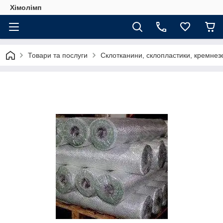
Хімолімп
Товари та послуги
Склотканини, склопластики, кремнезе