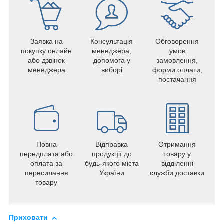
Заявка на
Консультація
Обговорення
покупку онлайн
менеджера,
умов
або дзвінок
допомога у
замовлення,
менеджера
виборі
форми оплати,
постачання
Повна
Відправка
Отримання
передплата або
продукції до
товару у
оплата за
будь-якого міста
відділенні
пересилання
України
служби доставки
товару
Приховати